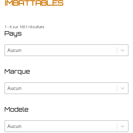
IMBATTABLES
1 - 6 sur 1651 résultats
Pays
Pays
Pays
Marque
Marque
Marque
Modele
Modele
Modele