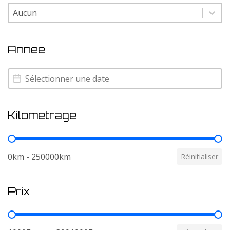
Couleur
Couleur
Annee
Annee
Annee
Kilometrage
Kilometrage
0km - 250000km
Réinitialiser
Prix
Prix