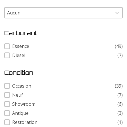
Modele
Modele
Carburant
Carburant
Essence
(49)
Diesel
(7)
Condition
Condition
Occasion
(39)
Neuf
(7)
Showroom
(6)
Antique
(3)
Restoration
(1)