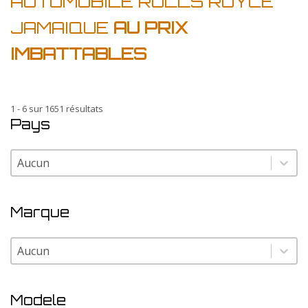
AUTOMOBILE ROLLS ROYCE
JAMAIQUE
AU PRIX
IMBATTABLES
1 - 6 sur 1651 résultats
Pays
Pays
Pays
Marque
Marque
Marque
Modele