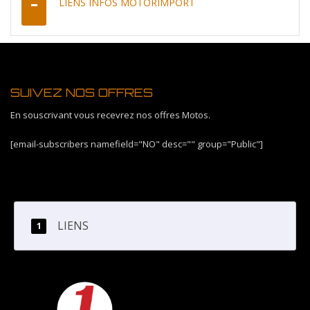
LIENS INFOS MOTORIMPORT
SUIVEZ NOS OFFRES
En souscrivant vous recevrez nos offres Motos.
[email-subscribers namefield="NO" desc="" group="Public"]
LIENS