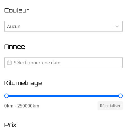
Couleur
Couleur
Couleur
Annee
Annee
Annee
Kilometrage
Kilometrage
0km - 250000km
Réinitialiser
Prix