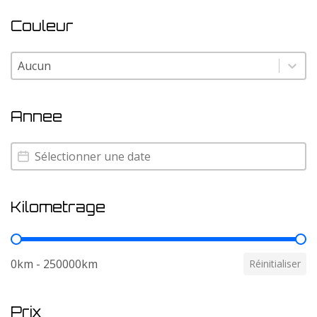
Couleur
Couleur
Couleur
Annee
Annee
Annee
Kilometrage
Kilometrage
0km - 250000km
Réinitialiser
Prix