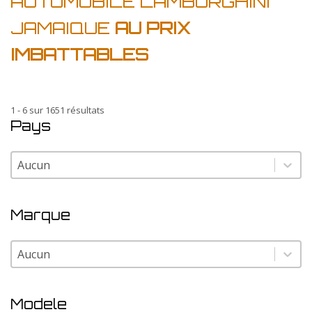
AUTOMOBILE LAMBORGHINI
JAMAIQUE
AU PRIX
IMBATTABLES
1 - 6 sur 1651 résultats
Pays
Pays
Pays
Marque
Marque
Marque
Modele