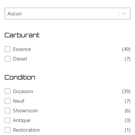
Modele
Modele
Carburant
Carburant
Essence
(49)
Diesel
(7)
Condition
Condition
Occasion
(39)
Neuf
(7)
Showroom
(6)
Antique
(3)
Restoration
(1)