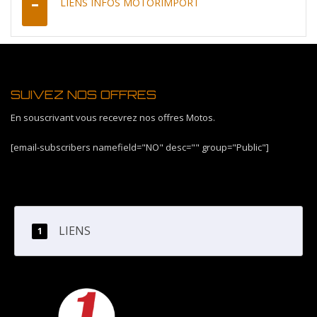
LIENS INFOS MOTORIMPORT
SUIVEZ NOS OFFRES
En souscrivant vous recevrez nos offres Motos.
[email-subscribers namefield="NO" desc="" group="Public"]
LIENS