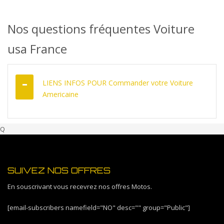
DÉCOUVREZ COMMENT
Nos questions fréquentes Voiture
usa France
LIENS INFOS POUR Commander votre Voiture
Americaine
Q
SUIVEZ NOS OFFRES
En souscrivant vous recevrez nos offres Motos.
[email-subscribers namefield="NO" desc="" group="Public"]