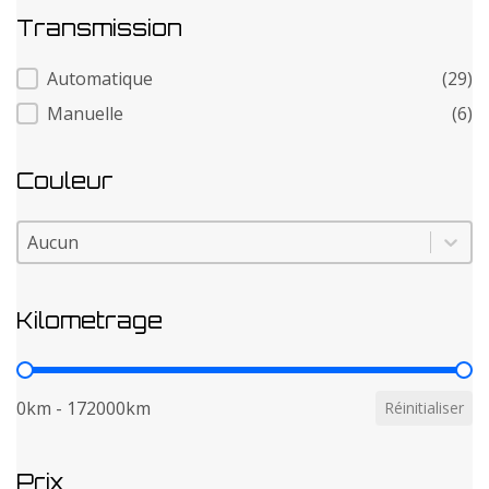
Transmission
Transmission
Automatique
(29)
Manuelle
(6)
Couleur
Couleur
Couleur
Kilometrage
Kilometrage
0km - 172000km
Réinitialiser
Prix