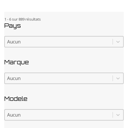
1 - 6 sur 889 résultats
Pays
Pays
Pays
Marque
Marque
Marque
Modele
Modele
Modele