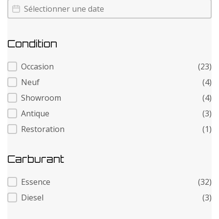
Annee
Annee
Condition
Condition
Occasion
(23)
Neuf
(4)
Showroom
(4)
Antique
(3)
Restoration
(1)
Carburant
Carburant
Essence
(32)
Diesel
(3)