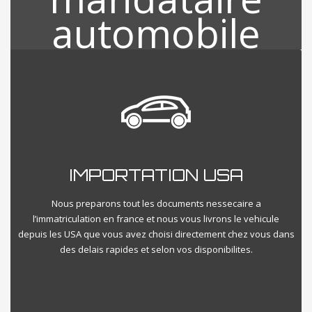
INSPECTION VEHICULE USA
A la suite de votre choix des véhicules qui vous intéressent nous
nous visitons directement votre véhicule et procédons a une
IMPORTATION USA
inspection minutieuse sur l’etat global du vehicule directement
aux USA en VISIO et vous livrons le compte rendu sur place
diretement.
Nous preparons tout les documents nessecaire a
l’immatriculation en france et nous vous livrons le vehicule
depuis les USA que vous avez choisi directement chez vous dans
des delais rapides et selon vos disponibilites.