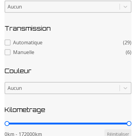
Modele
Modele
Transmission
Transmission
Automatique
(29)
Manuelle
(6)
Couleur
Couleur
Couleur
Kilometrage
Kilometrage
0km - 172000km
Réinitialiser