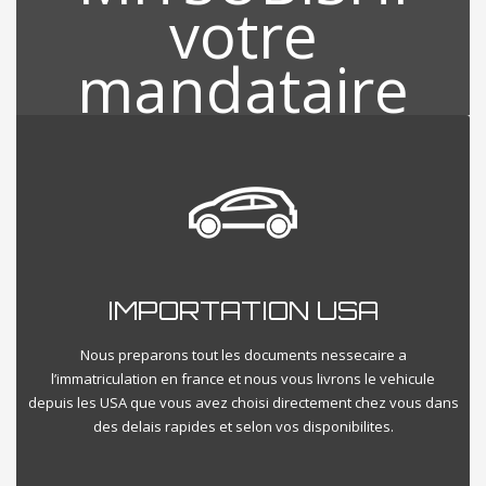
INSPECTION VEHICULE USA
IMPORTATION USA
A la suite de votre choix des véhicules qui vous intéressent nous
nous visitons directement votre véhicule et procédons a une
Nous preparons tout les documents nessecaire a
inspection minutieuse sur l’etat global du vehicule directement
l’immatriculation en france et nous vous livrons le vehicule
aux USA en VISIO et vous livrons le compte rendu sur place
depuis les USA que vous avez choisi directement chez vous dans
diretement.
des delais rapides et selon vos disponibilites.