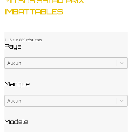
MITSUBISHI
AU PRIX
IMBATTABLES
1 - 6 sur 889 résultats
Pays
Pays
Pays
Marque
Marque
Marque
Modele