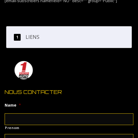
[email-subscribers namefield="NO" desc="" group="Public"]
LIENS
NOUS CONTACTER
Name
*
Prenom