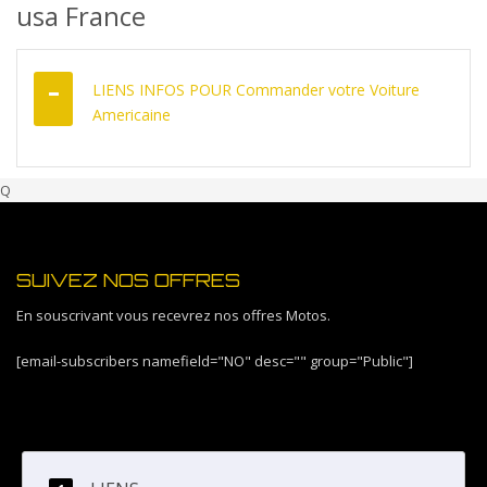
usa France
LIENS INFOS POUR Commander votre Voiture
Americaine
Q
SUIVEZ NOS OFFRES
En souscrivant vous recevrez nos offres Motos.
[email-subscribers namefield="NO" desc="" group="Public"]