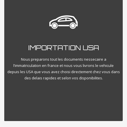
INSPECTION VEHICULE USA
A la suite de votre choix des véhicules qui vous intéressent nous
nous visitons directement votre véhicule et procédons a une
IMPORTATION USA
inspection minutieuse sur l’etat global du vehicule directement
aux USA en VISIO et vous livrons le compte rendu sur place
diretement.
Nous preparons tout les documents nessecaire a
l’immatriculation en france et nous vous livrons le vehicule
depuis les USA que vous avez choisi directement chez vous dans
des delais rapides et selon vos disponibilites.