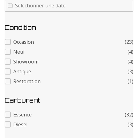
Annee
Annee
Condition
Condition
Occasion
(23)
Neuf
(4)
Showroom
(4)
Antique
(3)
Restoration
(1)
Carburant
Carburant
Essence
(32)
Diesel
(3)