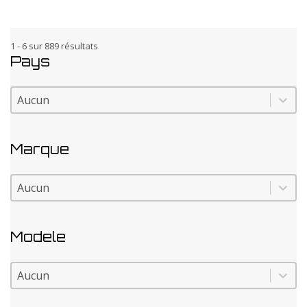
1 - 6 sur 889 résultats
Pays
Pays
Pays
Marque
Marque
Marque
Modele
Modele
Modele