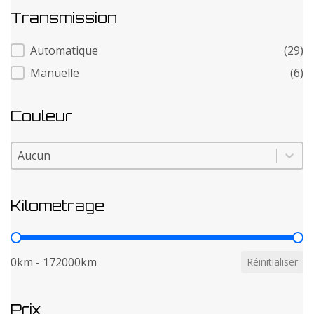
Transmission
Transmission
Automatique
(29)
Manuelle
(6)
Couleur
Couleur
Couleur
Kilometrage
Kilometrage
0km - 172000km
Réinitialiser
Prix