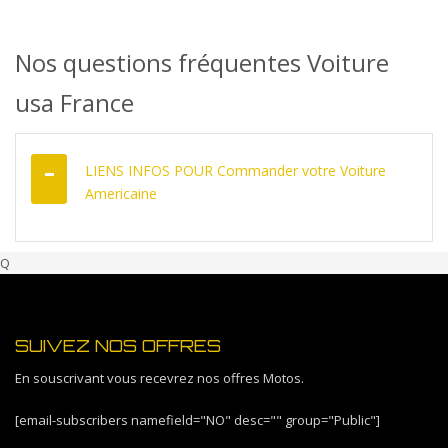
DÉCOUVREZ COMMENT
Nos questions fréquentes Voiture
usa France
LIENS INFOS POUR Commander votre Voiture
Americaine
Q
SUIVEZ NOS OFFRES
En souscrivant vous recevrez nos offres Motos.
[email-subscribers namefield="NO" desc="" group="Public"]