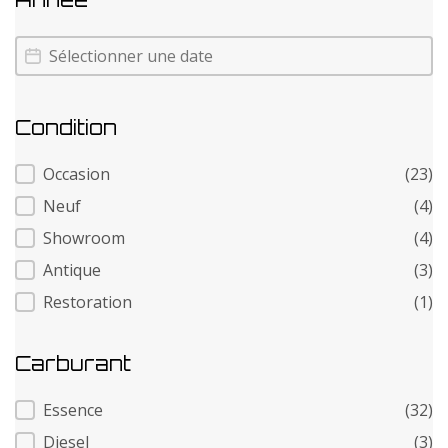
Annee
Annee
Condition
Condition
Occasion
(23)
Neuf
(4)
Showroom
(4)
Antique
(3)
Restoration
(1)
Carburant
Carburant
Essence
(32)
Diesel
(3)