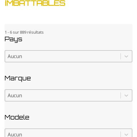
IMBATTABLES
1 - 6 sur 889 résultats
Pays
Pays
Pays
Marque
Marque
Marque
Modele
Modele
Modele