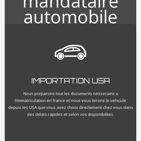
INSPECTION VEHICULE USA
A la suite de votre choix des véhicules qui vous intéressent nous
nous visitons directement votre véhicule et procédons a une
IMPORTATION USA
inspection minutieuse sur l’etat global du vehicule directement
aux USA en VISIO et vous livrons le compte rendu sur place
diretement.
Nous preparons tout les documents nessecaire a
l’immatriculation en france et nous vous livrons le vehicule
depuis les USA que vous avez choisi directement chez vous dans
des delais rapides et selon vos disponibilites.