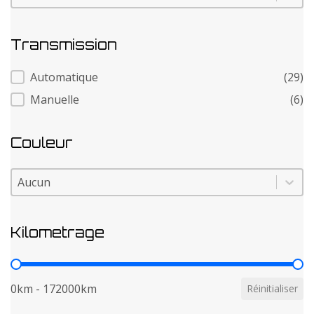
Transmission
Transmission
Automatique
(29)
Manuelle
(6)
Couleur
Couleur
Couleur
Kilometrage
Kilometrage
0km - 172000km
Réinitialiser