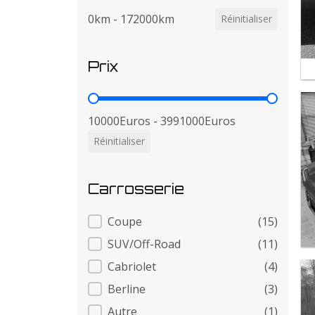
0km - 172000km
Réinitialiser
Prix
Prix
10000Euros - 3991000Euros
Réinitialiser
Carrosserie
Carrosserie
Coupe
(15)
SUV/Off-Road
(11)
Cabriolet
(4)
Berline
(3)
Autre
(1)