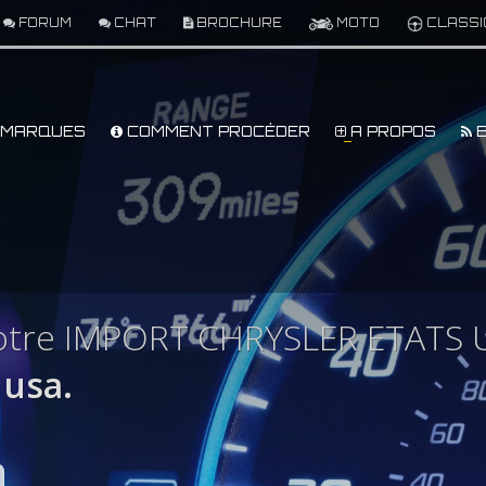
FORUM
CHAT
BROCHURE
MOTO
CLASSI
MARQUES
COMMENT PROCÉDER
A PROPOS
B
otre IMPORT CHRYSLER ETATS 
usa.