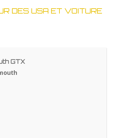
UR DES USA ET VOITURE
uth GTX
ymouth