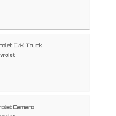
olet C/K Truck
vrolet
rolet Camaro