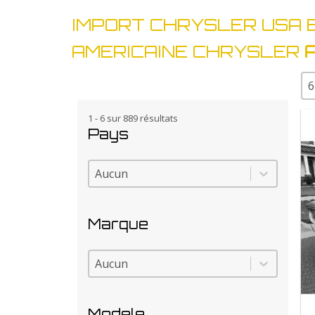
IMPORT CHRYSLER USA 
AMERICAINE CHRYSLER
Sé
1 - 6 sur 889 résultats
Pays
Pays
Pays
Marque
Marque
Marque
Modele