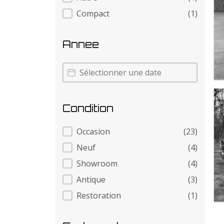
Compact
(1)
Annee
Annee
Annee
Condition
Condition
Occasion
(23)
Neuf
(4)
Showroom
(4)
Antique
(3)
Restoration
(1)