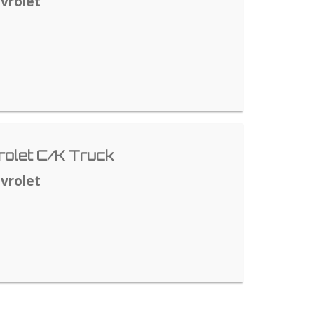
vrolet
olet C/K Truck
vrolet