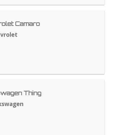
rolet Camaro
vrolet
swagen Thing
lkswagen