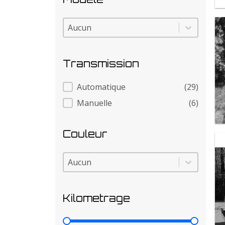
Modele
Modele
Transmission
Transmission
Automatique
(29)
Manuelle
(6)
Couleur
Couleur
Couleur
Kilometrage
Kilometrage