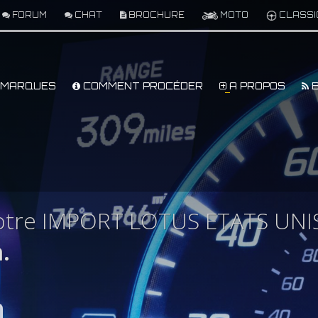
FORUM
CHAT
BROCHURE
MOTO
CLASSI
MARQUES
COMMENT PROCÉDER
A PROPOS
B
otre IMPORT LOTUS ETATS UNI
.