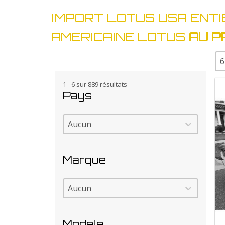
IMPORT LOTUS USA ENTI
AMERICAINE LOTUS
AU P
Sé
1 - 6 sur 889 résultats
Pays
Pays
Pays
Marque
Marque
Marque
Modele