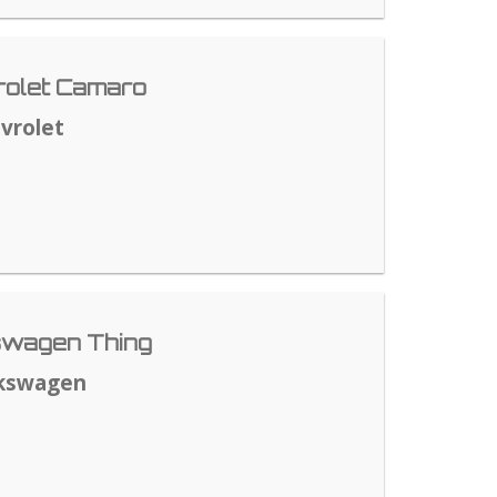
rolet Camaro
vrolet
swagen Thing
lkswagen