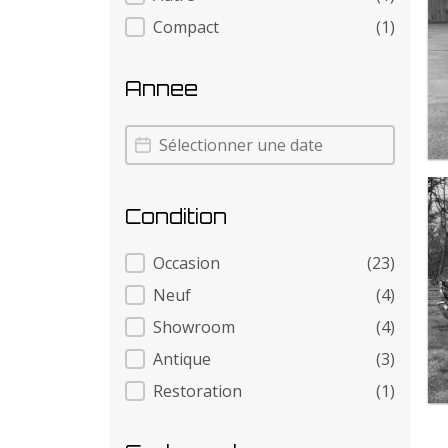
Compact
(1)
Annee
Annee
Annee
Condition
Condition
Occasion
(23)
Neuf
(4)
Showroom
(4)
Antique
(3)
Restoration
(1)