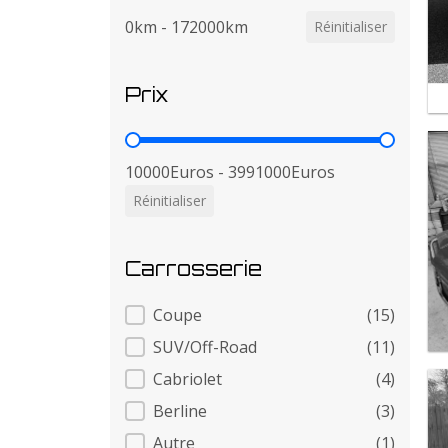
0km - 172000km
Réinitialiser
Prix
Prix
10000Euros - 3991000Euros
Réinitialiser
Carrosserie
Carrosserie
Coupe
(15)
SUV/Off-Road
(11)
Cabriolet
(4)
Berline
(3)
Autre
(1)