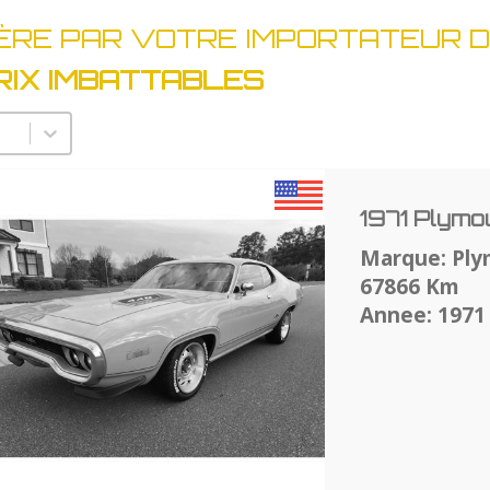
ÈRE PAR VOTRE IMPORTATEUR D
RIX IMBATTABLES
lectionnez un nombre par page
1971 Plymo
Marque: Pl
67866 Km
Annee: 1971