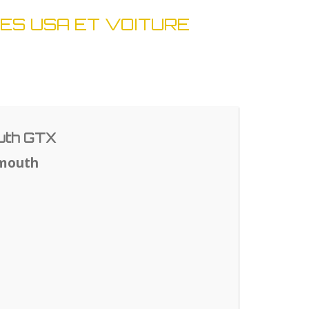
ES USA ET VOITURE
uth GTX
ymouth