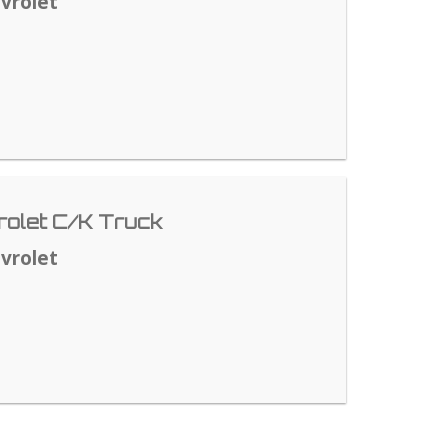
vrolet
olet C/K Truck
vrolet