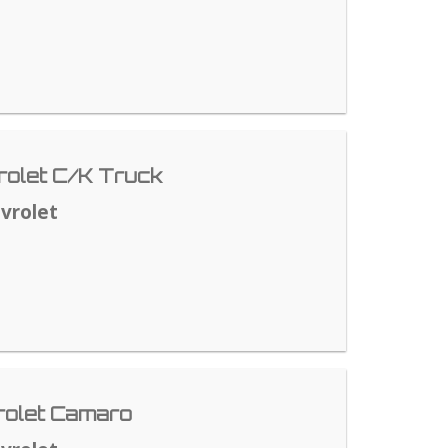
olet C/K Truck
vrolet
rolet Camaro