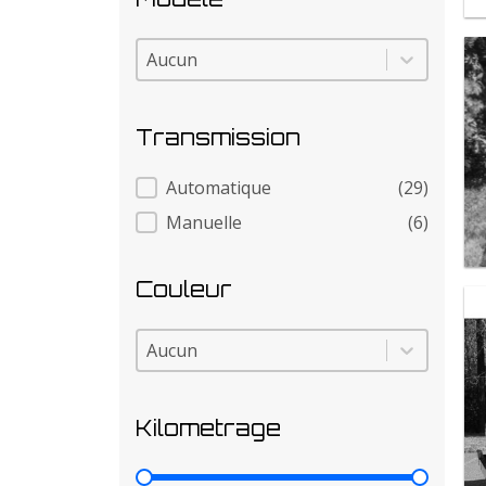
Modele
Modele
Transmission
Transmission
Automatique
(29)
Manuelle
(6)
Couleur
Couleur
Couleur
Kilometrage
Kilometrage