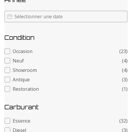
Annee
Annee
Condition
Condition
Occasion
(23)
Neuf
(4)
Showroom
(4)
Antique
(3)
Restoration
(1)
Carburant
Carburant
Essence
(32)
Diesel
(3)