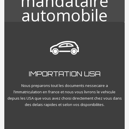
INSPECTION VEHICULE USA
A la suite de votre choix des véhicules qui vous intéressent nous
nous visitons directement votre véhicule et procédons a une
IMPORTATION USA
inspection minutieuse sur l’etat global du vehicule directement
aux USA en VISIO et vous livrons le compte rendu sur place
diretement.
Nous preparons tout les documents nessecaire a
l’immatriculation en france et nous vous livrons le vehicule
depuis les USA que vous avez choisi directement chez vous dans
des delais rapides et selon vos disponibilites.