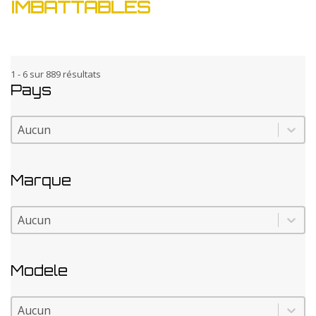
IMBATTABLES
1 - 6 sur 889 résultats
Pays
Pays
Pays
Marque
Marque
Marque
Modele
Modele
Modele