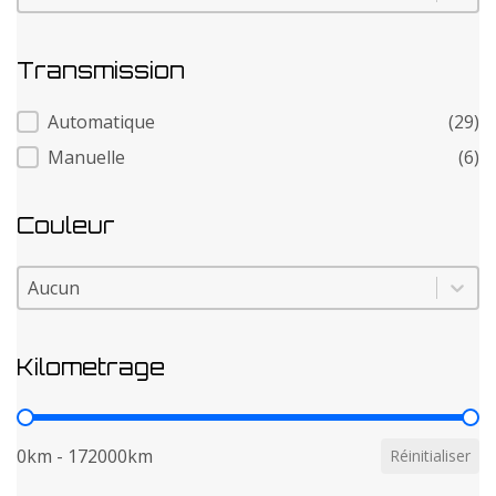
Transmission
Transmission
Automatique
(29)
Manuelle
(6)
Couleur
Couleur
Couleur
Kilometrage
Kilometrage
0km - 172000km
Réinitialiser