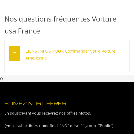
DÉCOUVREZ COMMENT
Nos questions fréquentes Voiture
usa France
LIENS INFOS POUR Commander votre Voiture
Americaine
Q
SUIVEZ NOS OFFRES
En souscrivant vous recevrez nos offres Motos.
[email-subscribers namefield="NO" desc="" group="Public"]