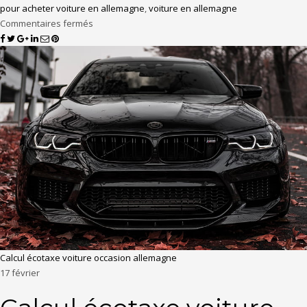
pour acheter voiture en allemagne
,
voiture en allemagne
Commentaires fermés
Calcul écotaxe voiture occasion allemagne
17
février