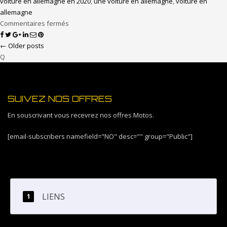
voiture en allemagne en 2020
,
une voiture en allemagne
,
voiture en
allemagne
Commentaires fermés
← Older posts
Q
SUIVEZ NOS OFFRES
En souscrivant vous recevrez nos offres Motos.
[email-subscribers namefield="NO" desc="" group="Public"]
LIENS