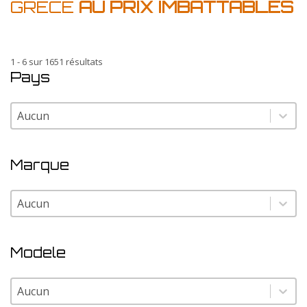
GRECE
AU PRIX IMBATTABLES
1 - 6 sur 1651 résultats
Pays
Pays
Pays
Marque
Marque
Marque
Modele
Modele
Modele