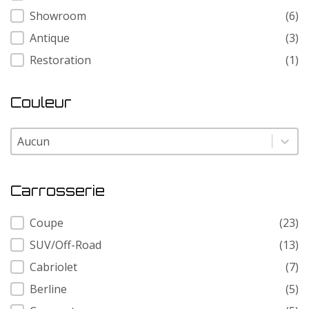
Showroom
(6)
Antique
(3)
Restoration
(1)
Couleur
Couleur
Couleur
Carrosserie
Carrosserie
Coupe
(23)
SUV/Off-Road
(13)
Cabriolet
(7)
Berline
(5)