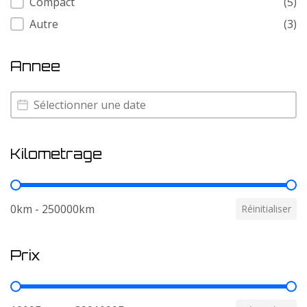
Compact
(5)
Autre
(3)
Annee
Annee
Annee
Kilometrage
Kilometrage
0km - 250000km
Réinitialiser
Prix
Prix