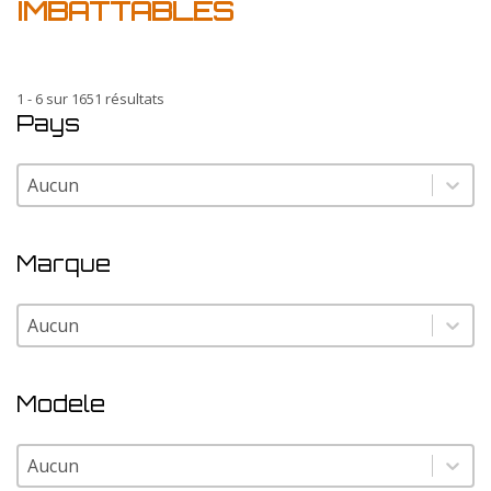
IMBATTABLES
1 - 6 sur 1651 résultats
Pays
Pays
Pays
Marque
Marque
Marque
Modele
Modele
Modele