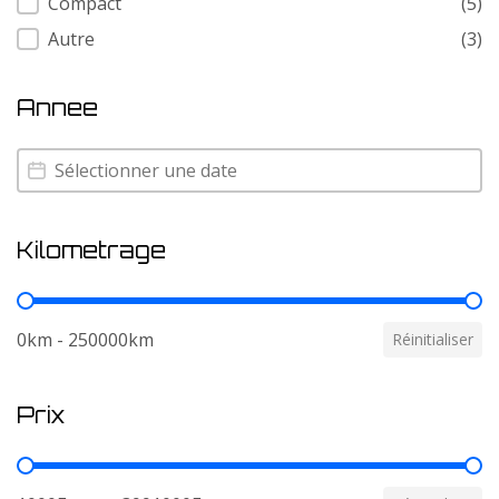
Compact
(5)
Autre
(3)
Annee
Annee
Annee
Kilometrage
Kilometrage
0km - 250000km
Réinitialiser
Prix
Prix