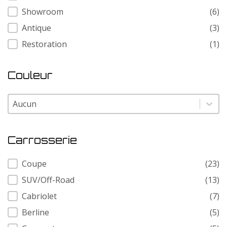
Showroom
(6)
Antique
(3)
Restoration
(1)
Couleur
Couleur
Couleur
Carrosserie
Carrosserie
Coupe
(23)
SUV/Off-Road
(13)
Cabriolet
(7)
Berline
(5)