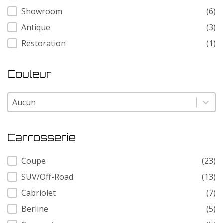
Showroom
(6)
Antique
(3)
Restoration
(1)
Couleur
Couleur
Couleur
Carrosserie
Carrosserie
Coupe
(23)
SUV/Off-Road
(13)
Cabriolet
(7)
Berline
(5)