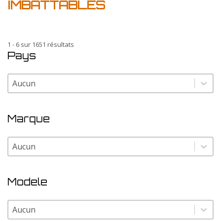
IMBATTABLES
1 - 6 sur 1651 résultats
Pays
Pays
Pays
Marque
Marque
Marque
Modele
Modele
Modele