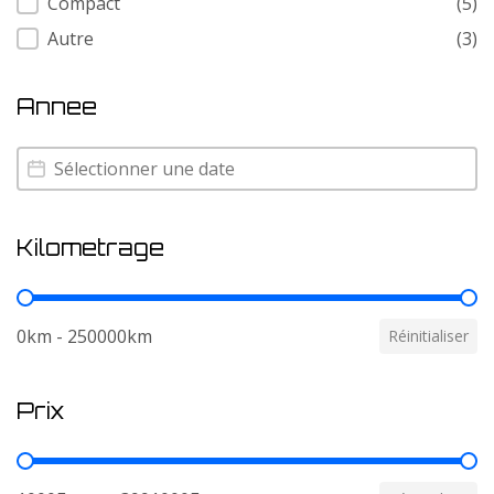
Compact
(5)
Autre
(3)
Annee
Annee
Annee
Kilometrage
Kilometrage
0km - 250000km
Réinitialiser
Prix
Prix