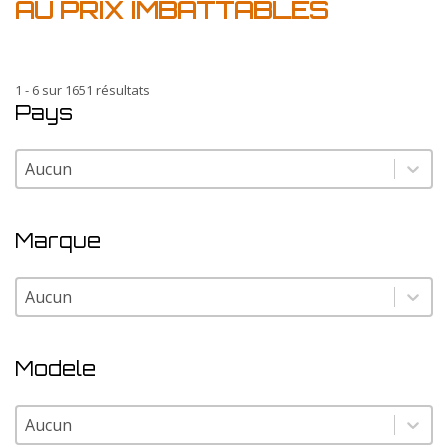
AU PRIX IMBATTABLES
1 - 6 sur 1651 résultats
Pays
Pays
Pays
Marque
Marque
Marque
Modele
Modele
Modele