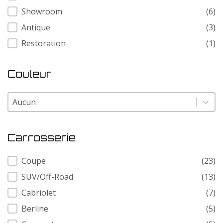
Showroom
(6)
Antique
(3)
Restoration
(1)
Couleur
Couleur
Couleur
Carrosserie
Carrosserie
Coupe
(23)
SUV/Off-Road
(13)
Cabriolet
(7)
Berline
(5)