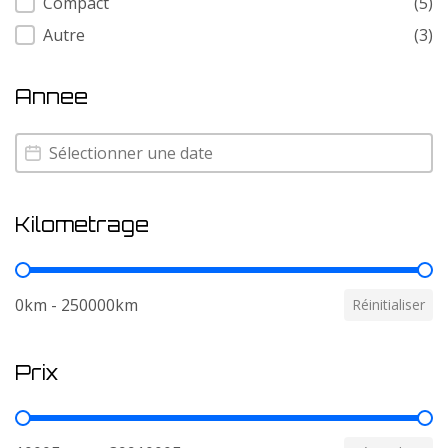
Compact
(5)
Autre
(3)
Annee
Annee
Annee
Kilometrage
Kilometrage
0km - 250000km
Réinitialiser
Prix
Prix