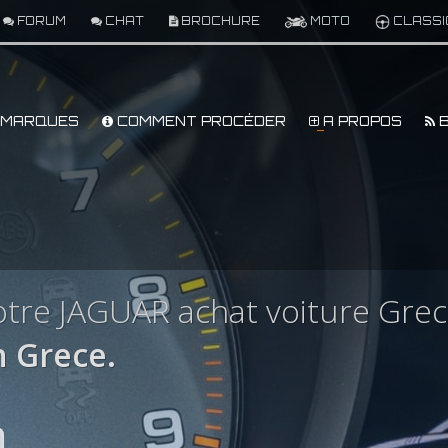
FORUM
CHAT
BROCHURE
MOTO
CLASSI
MARQUES
COMMENT PROCÉDER
A PROPOS
B
tre JAGUAR achat voiture Gre
 Grece.