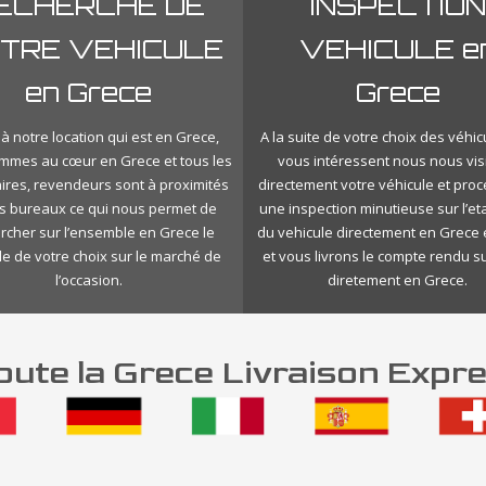
ECHERCHE DE
INSPECTION
TRE VEHICULE
VEHICULE e
en Grece
Grece
à notre location qui est en Grece,
A la suite de votre choix des véhic
mmes au cœur en Grece et tous les
vous intéressent nous nous vis
ires, revendeurs sont à proximités
directement votre véhicule et pro
s bureaux ce qui nous permet de
une inspection minutieuse sur l’eta
rcher sur l’ensemble en Grece le
du vehicule directement en Grece 
le de votre choix sur le marché de
et vous livrons le compte rendu s
l’occasion.
diretement en Grece.
ute la Grece Livraison Expre