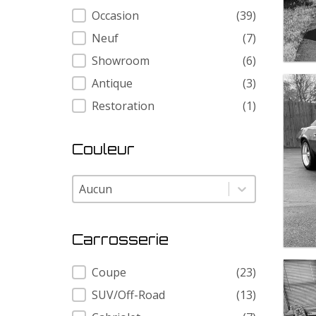
Condition
Occasion
(39)
Neuf
(7)
Showroom
(6)
Antique
(3)
Restoration
(1)
Couleur
Couleur
Couleur
Carrosserie
Carrosserie
Coupe
(23)
SUV/Off-Road
(13)