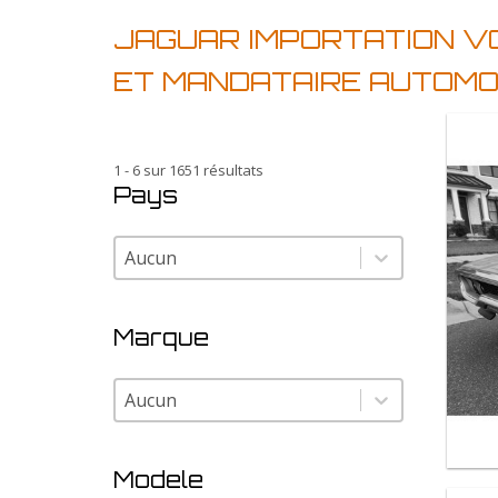
JAGUAR IMPORTATION V
ET MANDATAIRE AUTOMO
1 - 6 sur 1651 résultats
Pays
Pays
Pays
Marque
Marque
Marque
Modele