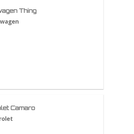
agen Thing
swagen
let Camaro
rolet