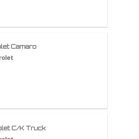
let Camaro
rolet
let C/K Truck