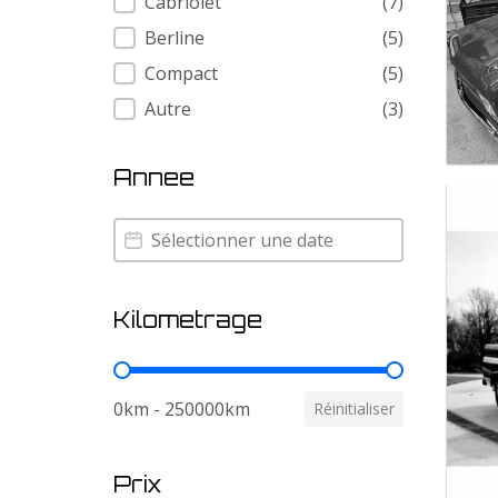
Cabriolet
(7)
Berline
(5)
Compact
(5)
Autre
(3)
Annee
Annee
Annee
Kilometrage
Kilometrage
0km - 250000km
Réinitialiser
Prix