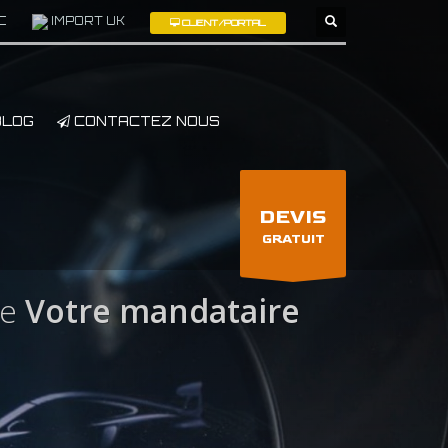
C
IMPORT UK
CLIENT/PORTAL
×
LOG
CONTACTEZ NOUS
DEVIS
GRATUIT
ce
Votre mandataire