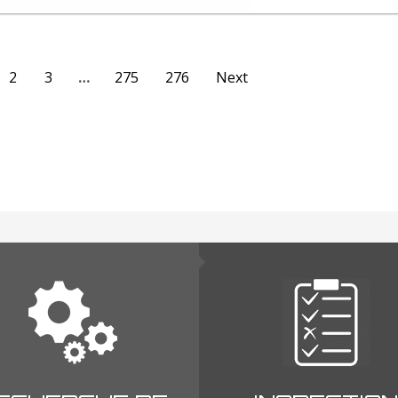
2
3
…
275
276
Next