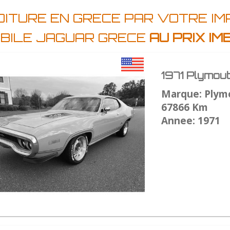
OITURE EN GRECE PAR VOTRE I
BILE JAGUAR GRECE
AU PRIX I
1971 Plymou
Marque: Plym
67866 Km
Annee: 1971