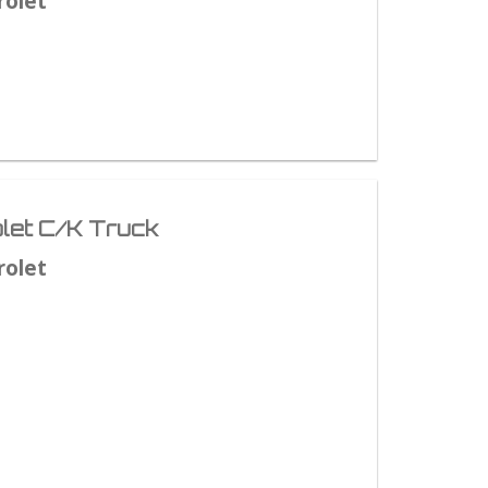
rolet
let C/K Truck
rolet