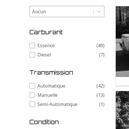
Modele
Modele
Carburant
Carburant
Essence
(49)
Diesel
(7)
Transmission
Transmission
Automatique
(42)
Manuelle
(13)
Semi-Automatique
(1)
Condition