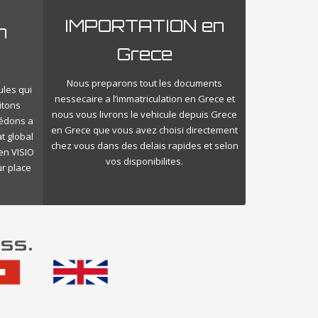
IMPORTATION en
n
Grece
Nous preparons tout les documents
ules qui
nessecaire a l’immatriculation en Grece et
itons
nous vous livrons le vehicule depuis Grece
cédons a
en Grece que vous avez choisi directement
t global
chez vous dans des delais rapides et selon
en VISIO
vos disponibilites.
ur place
ss.