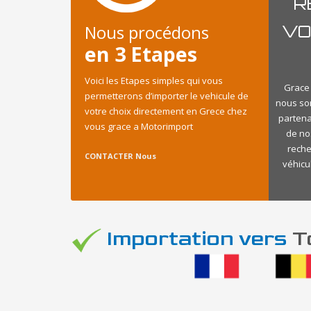
R
Nous procédons
VO
en 3 Etapes
Voici les Etapes simples qui vous
Grace 
permetterons d’importer le vehicule de
nous so
votre choix directement en Grece chez
partena
vous grace a Motorimport
de no
reche
CONTACTER Nous
véhicu
Importation vers
To