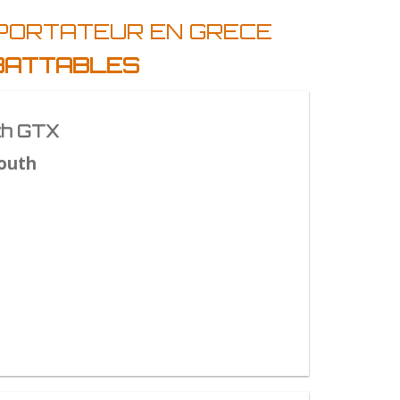
MPORTATEUR EN GRECE
MBATTABLES
th GTX
outh