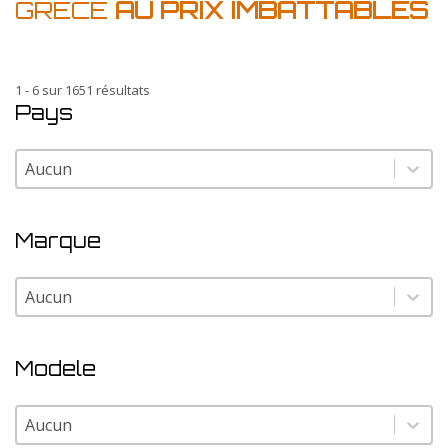
GRECE
AU PRIX IMBATTABLES
1 - 6 sur 1651 résultats
Pays
Pays
Pays
Marque
Marque
Marque
Modele
Modele
Modele