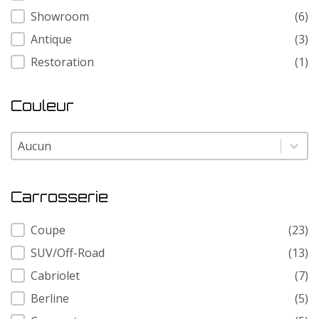
Showroom
(6)
Antique
(3)
Restoration
(1)
Couleur
Couleur
Couleur
Carrosserie
Carrosserie
Coupe
(23)
SUV/Off-Road
(13)
Cabriolet
(7)
Berline
(5)