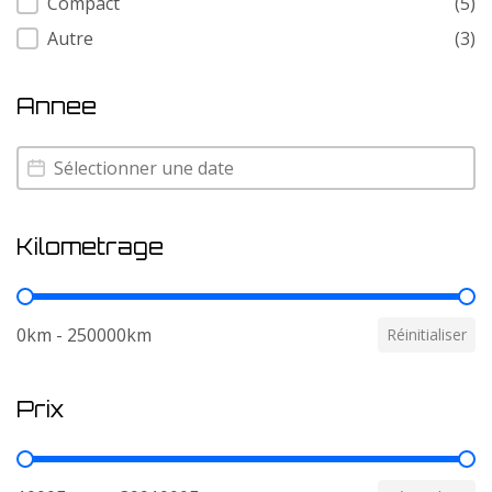
Compact
(5)
Autre
(3)
Annee
Annee
Annee
Kilometrage
Kilometrage
0km - 250000km
Réinitialiser
Prix
Prix