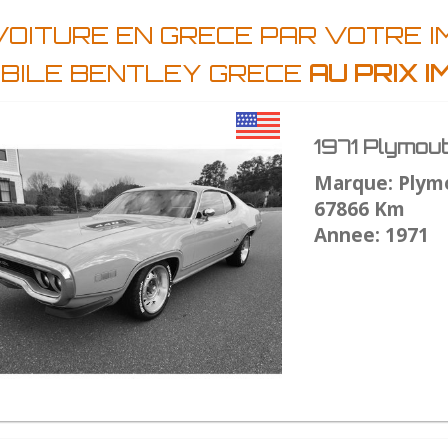
VOITURE EN GRECE PAR VOTRE 
BILE BENTLEY GRECE
AU PRIX 
1971 Plymou
Marque: Plym
67866 Km
Annee: 1971