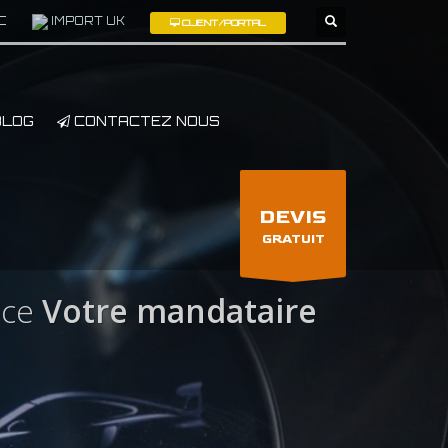
C
IMPORT UK
CLIENT/PORTAL
×
LOG
CONTACTEZ NOUS
DEVIS
GRATUIT
ece
Votre mandataire