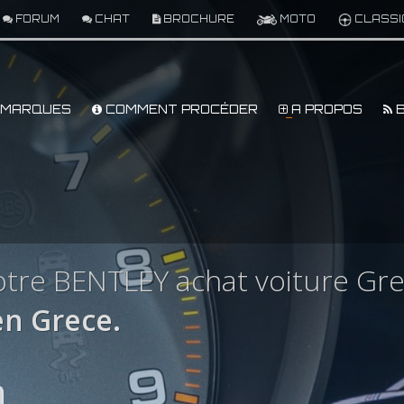
FORUM
CHAT
BROCHURE
MOTO
CLASSI
MARQUES
COMMENT PROCÉDER
A PROPOS
B
tre BENTLEY achat voiture Gr
n Grece.