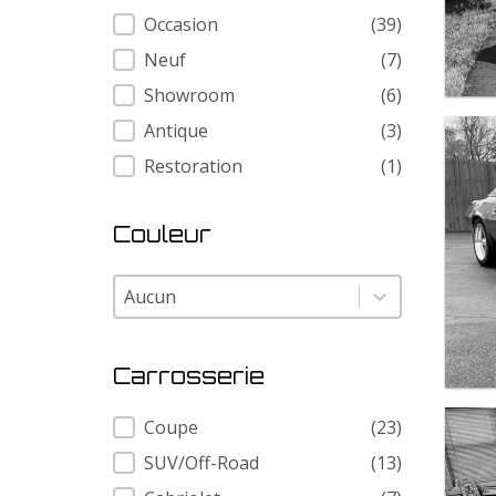
Condition
Occasion
(39)
Neuf
(7)
Showroom
(6)
Antique
(3)
Restoration
(1)
Couleur
Couleur
Couleur
Carrosserie
Carrosserie
Coupe
(23)
SUV/Off-Road
(13)