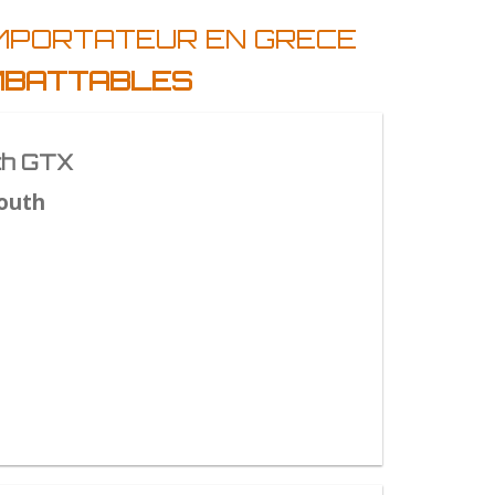
IMPORTATEUR EN GRECE
IMBATTABLES
th GTX
outh