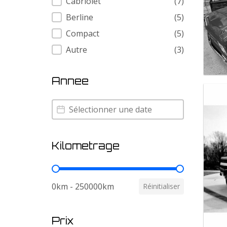
Cabriolet
(7)
Berline
(5)
Compact
(5)
Autre
(3)
Annee
Annee
Annee
Kilometrage
Kilometrage
0km - 250000km
Réinitialiser
Prix