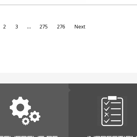
2
3
…
275
276
Next