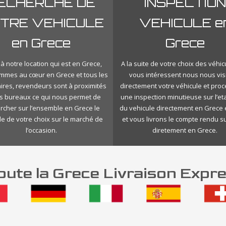
ECHERCHE DE
INSPECTION
TRE VEHICULE
VEHICULE e
en Grece
Grece
à notre location qui est en Grece,
A la suite de votre choix des véhic
mmes au cœur en Grece et tous les
vous intéressent nous nous vis
ires, revendeurs sont à proximités
directement votre véhicule et pro
s bureaux ce qui nous permet de
une inspection minutieuse sur l’eta
rcher sur l’ensemble en Grece le
du vehicule directement en Grece 
le de votre choix sur le marché de
et vous livrons le compte rendu s
l’occasion.
diretement en Grece.
ute la Grece Livraison Expre