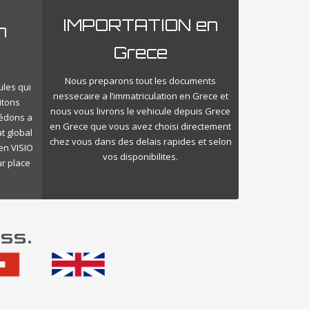
IMPORTATION en
n
Grece
Nous preparons tout les documents
ules qui
nessecaire a l’immatriculation en Grece et
itons
nous vous livrons le vehicule depuis Grece
cédons a
en Grece que vous avez choisi directement
t global
chez vous dans des delais rapides et selon
en VISIO
vos disponibilites.
ur place
ss.