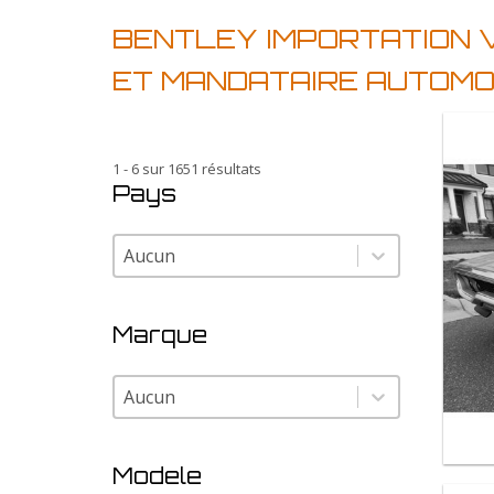
BENTLEY IMPORTATION 
ET MANDATAIRE AUTOMO
1 - 6 sur 1651 résultats
Pays
Pays
Pays
Marque
Marque
Marque
Modele