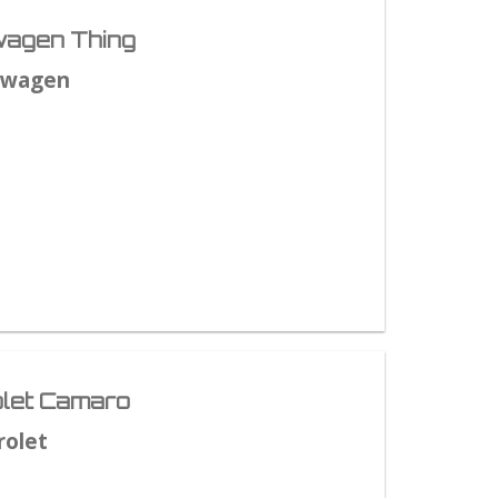
agen Thing
swagen
let Camaro
rolet