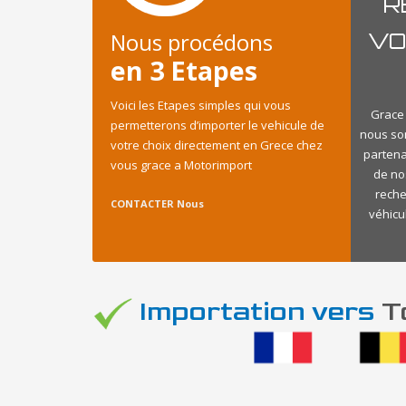
R
Nous procédons
VO
en 3 Etapes
Voici les Etapes simples qui vous
Grace 
permetterons d’importer le vehicule de
nous so
votre choix directement en Grece chez
partena
vous grace a Motorimport
de no
reche
CONTACTER Nous
véhicu
Importation vers
To