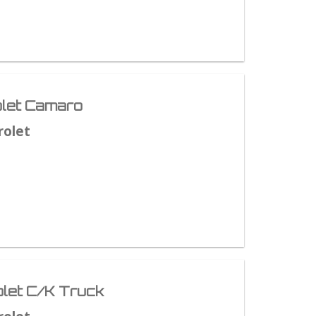
let Camaro
rolet
let C/K Truck