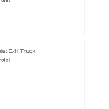
rolet
let C/K Truck
rolet