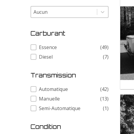
Modele
Modele
Carburant
Carburant
Essence
(49)
Diesel
(7)
Transmission
Transmission
Automatique
(42)
Manuelle
(13)
Semi-Automatique
(1)
Condition