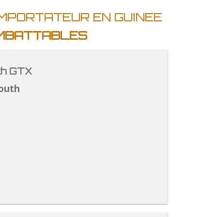
IMPORTATEUR EN GUINEE
IMBATTABLES
th GTX
outh