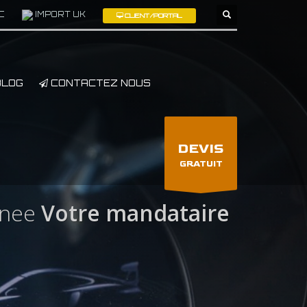
C
IMPORT UK
CLIENT/PORTAL
×
LOG
CONTACTEZ NOUS
DEVIS
GRATUIT
inee
Votre mandataire