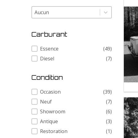
Modele
Modele
Carburant
Carburant
Essence
(49)
Diesel
(7)
Condition
Condition
Occasion
(39)
Neuf
(7)
Showroom
(6)
Antique
(3)
Restoration
(1)