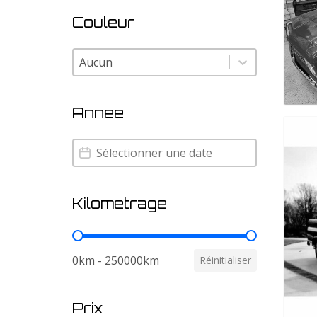
Couleur
Couleur
Couleur
Annee
Annee
Annee
Kilometrage
Kilometrage
0km - 250000km
Réinitialiser
Prix