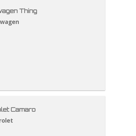
agen Thing
swagen
let Camaro
rolet