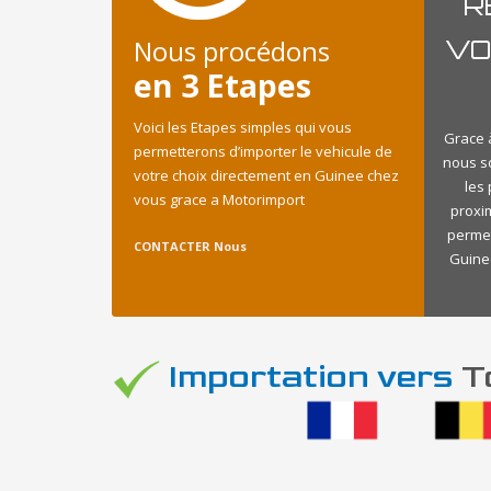
R
Nous procédons
VO
en 3 Etapes
Voici les Etapes simples qui vous
Grace à
permetterons d’importer le vehicule de
nous s
votre choix directement en Guinee chez
les
vous grace a Motorimport
proxi
permet
CONTACTER Nous
Guinee
Importation vers
To