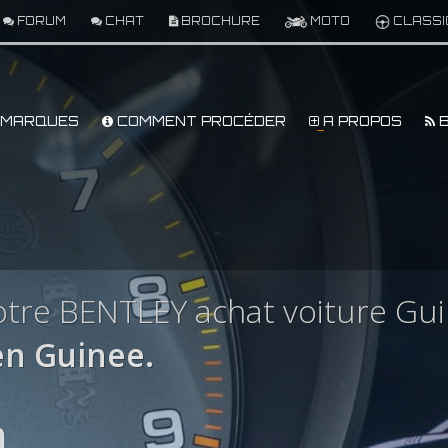
FORUM
CHAT
BROCHURE
MOTO
CLASSI
MARQUES
COMMENT PROCÉDER
A PROPOS
B
tre BENTLEY achat voiture Gu
n Guinee.