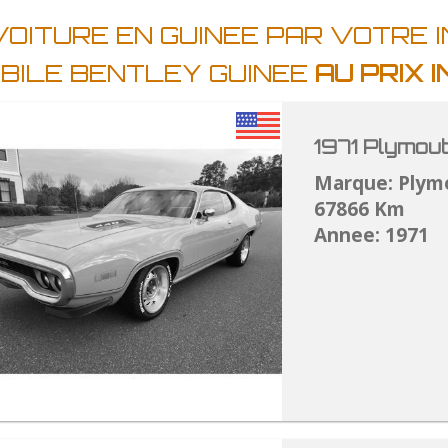
OITURE EN GUINEE PAR VOTRE 
BILE BENTLEY GUINEE
AU PRIX 
1971 Plymou
Marque: Plym
67866 Km
Annee: 1971