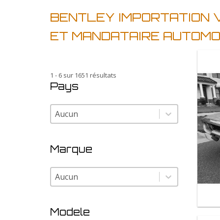
BENTLEY IMPORTATION V
ET MANDATAIRE AUTOMO
1 - 6 sur 1651 résultats
Pays
Pays
Pays
Marque
Marque
Marque
Modele