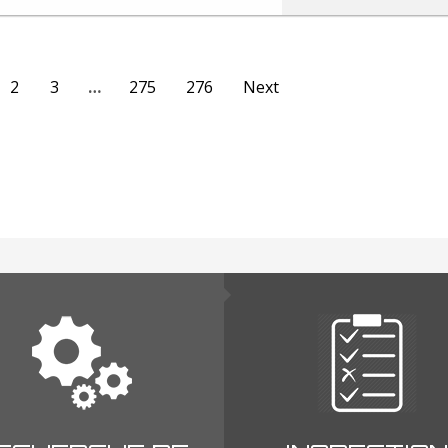
2
3
…
275
276
Next