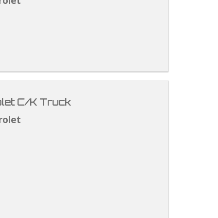
rolet
let C/K Truck
rolet