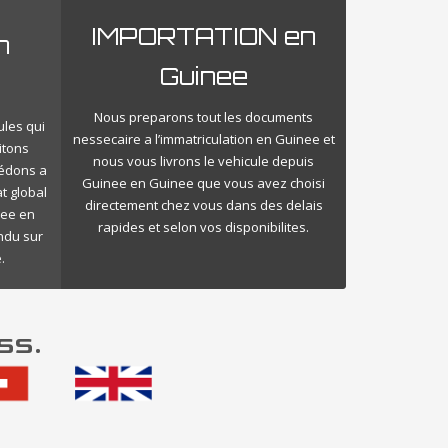
IMPORTATION en
n
Guinee
Nous preparons tout les documents
ules qui
nessecaire a l’immatriculation en Guinee et
itons
nous vous livrons le vehicule depuis
cédons a
Guinee en Guinee que vous avez choisi
t global
directement chez vous dans des delais
nee en
rapides et selon vos disponibilites.
endu sur
.
ss.