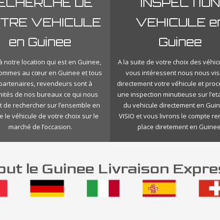
ECHERCHE DE
INSPECTION
TRE VEHICULE
VEHICULE e
en Guinee
Guinee
 notre location qui est en Guinee,
A la suite de votre choix des véhic
ommes au cœur en Guinee et tous
vous intéressent nous nous vis
 partenaires, revendeurs sont à
directement votre véhicule et pro
mités de nos bureaux ce qui nous
une inspection minutieuse sur l’eta
 de rechercher sur l’ensemble en
du vehicule directement en Gui
 le véhicule de votre choix sur le
VISIO et vous livrons le compte r
marché de l’occasion.
place diretement en Guinee
ut le Guinee Livraison Expre