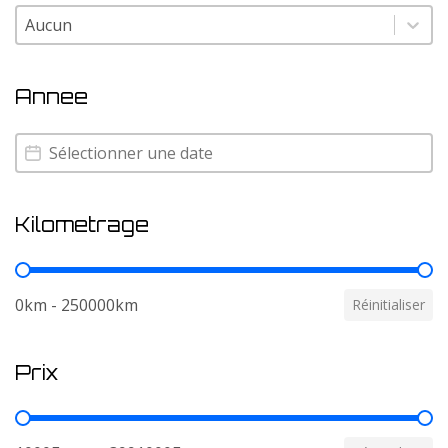
Couleur
Couleur
Annee
Annee
Annee
Kilometrage
Kilometrage
0km - 250000km
Réinitialiser
Prix
Prix