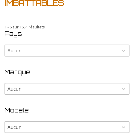
IMBATTABLES
1 - 6 sur 1651 résultats
Pays
Pays
Pays
Marque
Marque
Marque
Modele
Modele
Modele