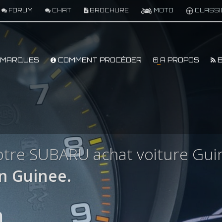
FORUM
CHAT
BROCHURE
MOTO
CLASSI
MARQUES
COMMENT PROCÉDER
A PROPOS
B
otre SUBARU achat voiture Gui
n Guinee.