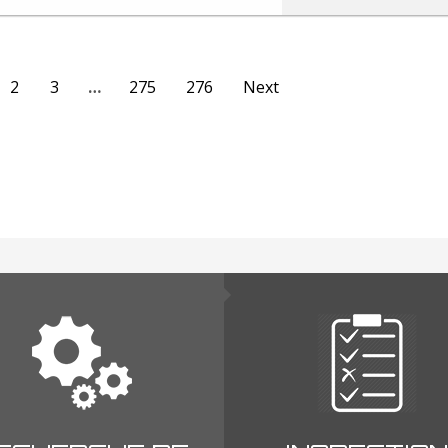
2
3
…
275
276
Next