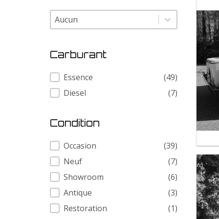
Modele
Modele
Carburant
Carburant
Essence
(49)
Diesel
(7)
Condition
Condition
Occasion
(39)
Neuf
(7)
Showroom
(6)
Antique
(3)
Restoration
(1)