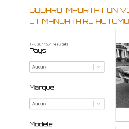
SUBARU IMPORTATION VO
ET MANDATAIRE AUTOMO
1 - 6 sur 1651 résultats
Pays
Pays
Pays
Marque
Marque
Marque
Modele