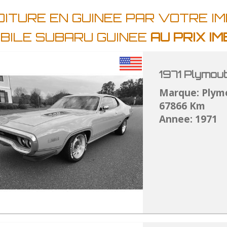
ITURE EN GUINEE PAR VOTRE I
BILE SUBARU GUINEE
AU PRIX I
1971 Plymou
Marque: Plym
67866 Km
Annee: 1971