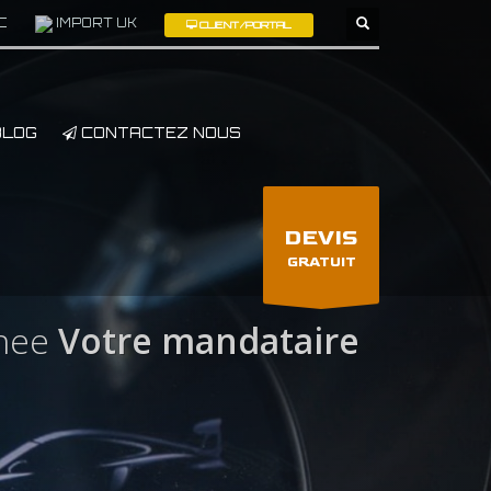
C
IMPORT UK
CLIENT/PORTAL
×
LOG
CONTACTEZ NOUS
DEVIS
GRATUIT
nee
Votre mandataire