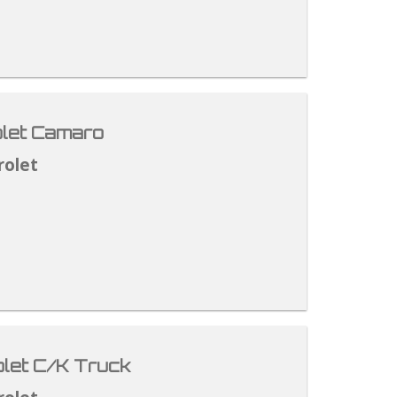
let Camaro
rolet
let C/K Truck