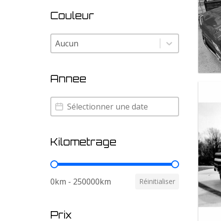
Couleur
Couleur
Couleur
Annee
Annee
Annee
Kilometrage
Kilometrage
0km - 250000km
Réinitialiser
Prix