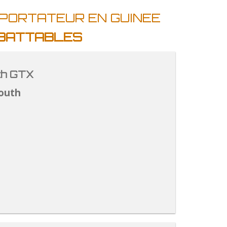
MPORTATEUR EN GUINEE
MBATTABLES
th GTX
outh