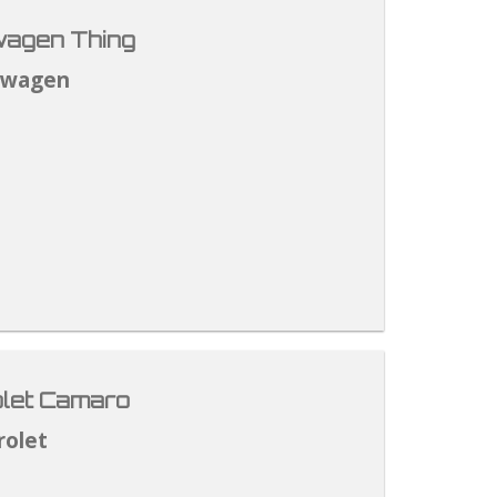
agen Thing
swagen
let Camaro
rolet