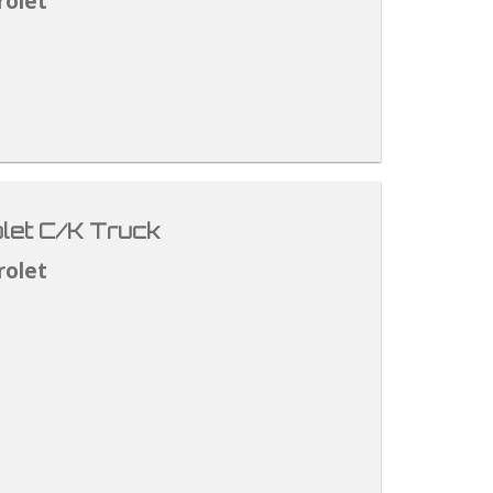
rolet
let C/K Truck
rolet