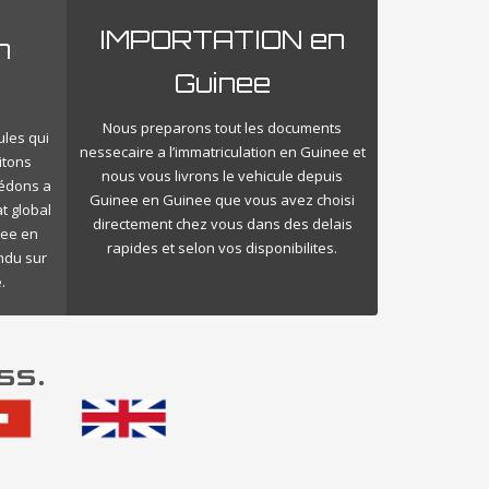
IMPORTATION en
n
Guinee
Nous preparons tout les documents
ules qui
nessecaire a l’immatriculation en Guinee et
itons
nous vous livrons le vehicule depuis
cédons a
Guinee en Guinee que vous avez choisi
t global
directement chez vous dans des delais
nee en
rapides et selon vos disponibilites.
endu sur
.
ss.