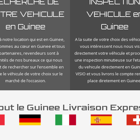
ECHERCHE DE
INSPECTION
TRE VEHICULE
VEHICULE e
en Guinee
Guinee
 notre location qui est en Guinee,
A la suite de votre choix des véhic
ommes au cœur en Guinee et tous
vous intéressent nous nous vis
 partenaires, revendeurs sont à
directement votre véhicule et pro
mités de nos bureaux ce qui nous
une inspection minutieuse sur l’eta
 de rechercher sur l’ensemble en
du vehicule directement en Gui
 le véhicule de votre choix sur le
VISIO et vous livrons le compte r
marché de l’occasion.
place diretement en Guinee
ut le Guinee Livraison Expre