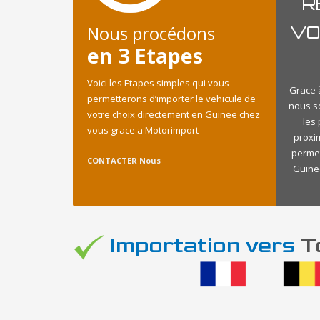
R
Nous procédons
VO
en 3 Etapes
Voici les Etapes simples qui vous
Grace à
permetterons d’importer le vehicule de
nous s
votre choix directement en Guinee chez
les
vous grace a Motorimport
proxi
permet
CONTACTER Nous
Guinee
Importation vers
To