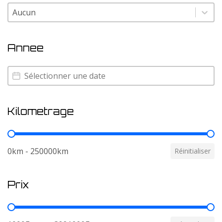
Couleur
Couleur
Annee
Annee
Annee
Kilometrage
Kilometrage
0km - 250000km
Réinitialiser
Prix
Prix