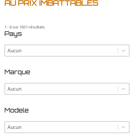
AU PRIX IMBATTABLES
1 - 6 sur 1651 résultats
Pays
Pays
Pays
Marque
Marque
Marque
Modele
Modele
Modele