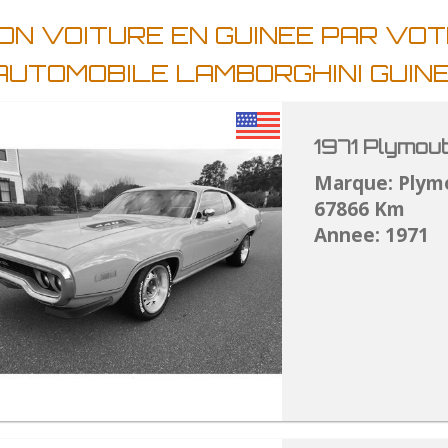
ON VOITURE EN GUINEE PAR VO
AUTOMOBILE LAMBORGHINI GUIN
1971 Plymou
Marque: Plym
67866 Km
Annee: 1971