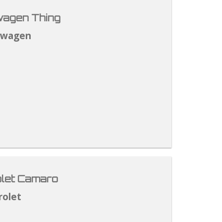
agen Thing
swagen
let Camaro
rolet