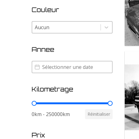
Couleur
Couleur
Couleur
Annee
Annee
Annee
Kilometrage
Kilometrage
0km - 250000km
Réinitialiser
Prix