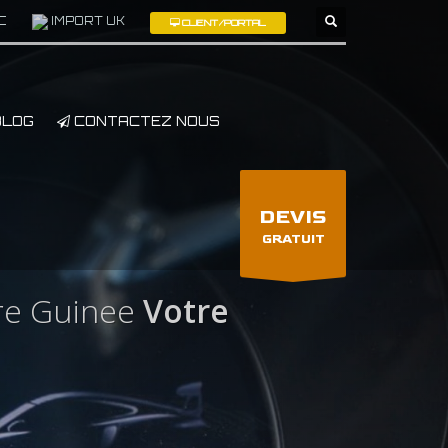
C
IMPORT UK
CLIENT/PORTAL
×
LOG
CONTACTEZ NOUS
DEVIS
GRATUIT
re Guinee
Votre