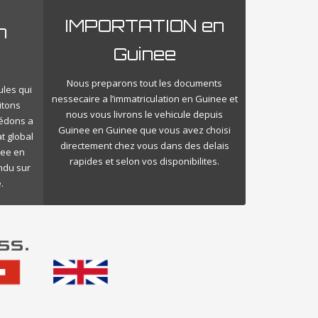
IMPORTATION en
n
Guinee
Nous preparons tout les documents
ules qui
nessecaire a l’immatriculation en Guinee et
itons
nous vous livrons le vehicule depuis
cédons a
Guinee en Guinee que vous avez choisi
t global
directement chez vous dans des delais
nee en
rapides et selon vos disponibilites.
endu sur
.
ss.