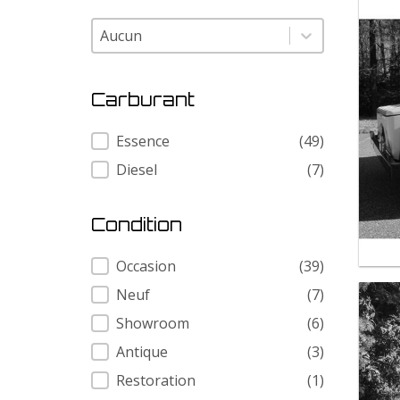
Modele
Modele
Carburant
Carburant
Essence
(49)
Diesel
(7)
Condition
Condition
Occasion
(39)
Neuf
(7)
Showroom
(6)
Antique
(3)
Restoration
(1)