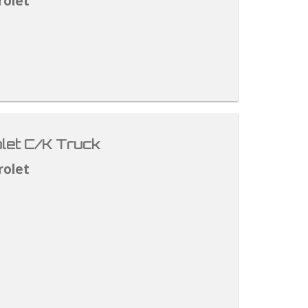
rolet
let C/K Truck
rolet