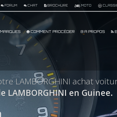
FORUM
CHAT
BROCHURE
MOTO
CLASSI
MARQUES
COMMENT PROCÉDER
A PROPOS
B
otre LAMBORGHINI achat voitu
le LAMBORGHINI en Guinee.