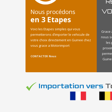
R
Nous procédons
VO
en 3 Etapes
Voici les Etapes simples qui vous
Grace à
permetterons d’importer le vehicule de
nous s
votre choix directement en Guinee chez
les
vous grace a Motorimport
proxi
permet
CONTACTER Nous
Guinee
Importation vers
To