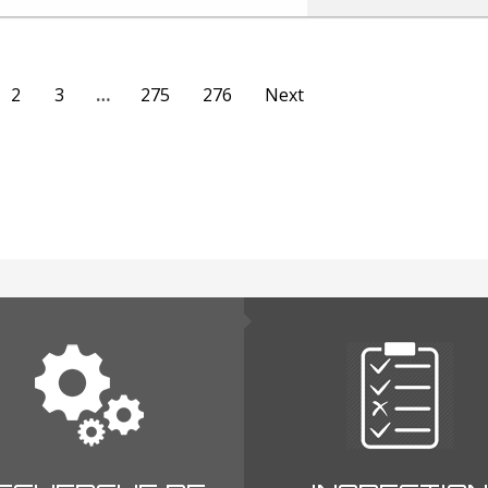
2
3
…
275
276
Next