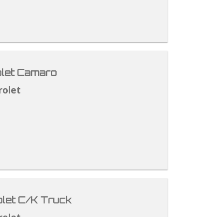
let Camaro
rolet
let C/K Truck