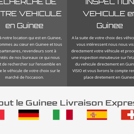
ECHERCHE DE
INSPECTION
TRE VEHICULE
VEHICULE e
en Guinee
Guinee
 notre location qui est en Guinee,
A la suite de votre choix des véhic
ommes au cœur en Guinee et tous
vous intéressent nous nous vis
 partenaires, revendeurs sont à
directement votre véhicule et pro
mités de nos bureaux ce qui nous
une inspection minutieuse sur l’eta
 de rechercher sur l’ensemble en
du vehicule directement en Gui
 le véhicule de votre choix sur le
VISIO et vous livrons le compte r
marché de l’occasion.
place diretement en Guinee
ut le Guinee Livraison Expre