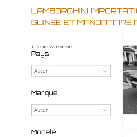
LAMBORGHINI IMPORTATI
GUINEE ET MANDATAIRE 
1 - 6 sur 1651 résultats
Pays
Pays
Pays
Marque
Marque
Marque
Modele