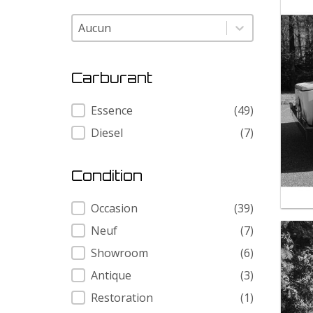
Modele
Modele
Carburant
Carburant
Essence
(49)
Diesel
(7)
Condition
Condition
Occasion
(39)
Neuf
(7)
Showroom
(6)
Antique
(3)
Restoration
(1)