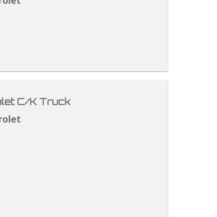
rolet
let C/K Truck
rolet