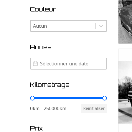
Couleur
Couleur
Couleur
Annee
Annee
Annee
Kilometrage
Kilometrage
0km - 250000km
Réinitialiser
Prix