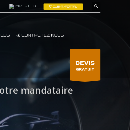
C
IMPORT UK
CLIENT/PORTAL
×
LOG
CONTACTEZ NOUS
DEVIS
GRATUIT
otre mandataire