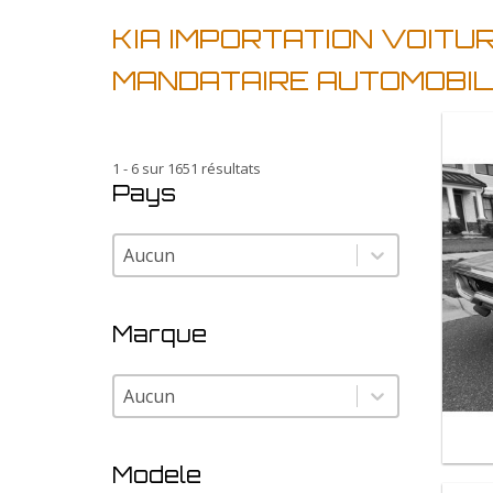
KIA IMPORTATION VOITU
MANDATAIRE AUTOMOBIL
1 - 6 sur 1651 résultats
Pays
Pays
Pays
Marque
Marque
Marque
Modele