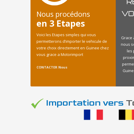
R
Nous procédons
VO
en 3 Etapes
Voici les Etapes simples qui vous
Grace à
permetterons d’importer le vehicule de
nous s
votre choix directement en Guinee chez
les
vous grace a Motorimport
proxi
permet
CONTACTER Nous
Guinee
Importation vers
To