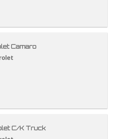
let Camaro
rolet
let C/K Truck