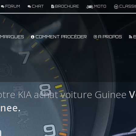
FORUM
CHAT
BROCHURE
MOTO
CLASSI
MARQUES
COMMENT PROCÉDER
A PROPOS
B
tre KIA achat voiture Guinee
V
inee.