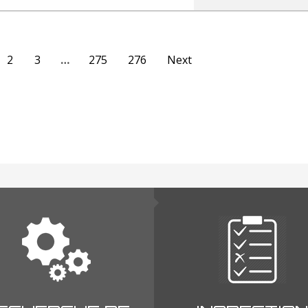
2
3
…
275
276
Next