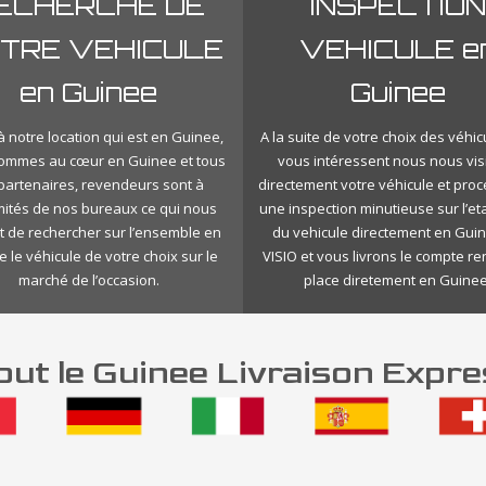
ECHERCHE DE
INSPECTION
TRE VEHICULE
VEHICULE e
en Guinee
Guinee
 notre location qui est en Guinee,
A la suite de votre choix des véhic
ommes au cœur en Guinee et tous
vous intéressent nous nous vis
 partenaires, revendeurs sont à
directement votre véhicule et pro
mités de nos bureaux ce qui nous
une inspection minutieuse sur l’eta
 de rechercher sur l’ensemble en
du vehicule directement en Gui
 le véhicule de votre choix sur le
VISIO et vous livrons le compte r
marché de l’occasion.
place diretement en Guinee
ut le Guinee Livraison Expre