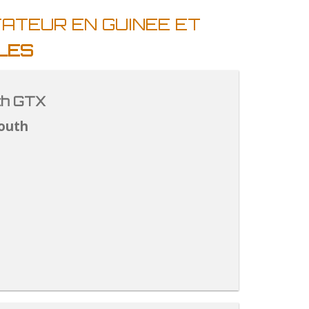
TATEUR EN GUINEE ET
LES
th GTX
outh