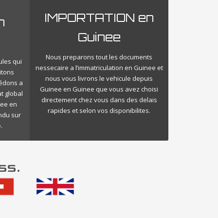
IMPORTATION en
n
Guinee
Nous preparons tout les documents
ules qui
nessecaire a l’immatriculation en Guinee et
itons
nous vous livrons le vehicule depuis
cédons a
Guinee en Guinee que vous avez choisi
t global
directement chez vous dans des delais
nee en
rapides et selon vos disponibilites.
endu sur
.
ss.