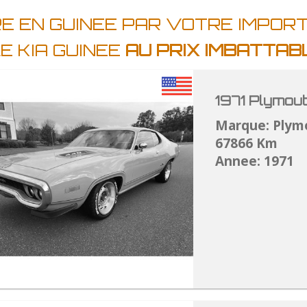
RE EN GUINEE PAR VOTRE IMPOR
E KIA GUINEE
AU PRIX IMBATTAB
1971 Plymou
Marque: Plym
67866 Km
Annee: 1971