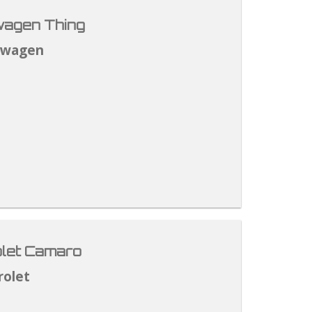
agen Thing
swagen
let Camaro
rolet