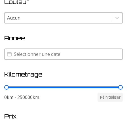
Couleur
Couleur
Couleur
Annee
Annee
Annee
Kilometrage
Kilometrage
0km - 250000km
Réinitialiser
Prix