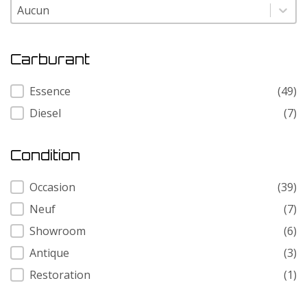
Modele
Modele
Carburant
Carburant
Essence
(49)
Diesel
(7)
Condition
Condition
Occasion
(39)
Neuf
(7)
Showroom
(6)
Antique
(3)
Restoration
(1)