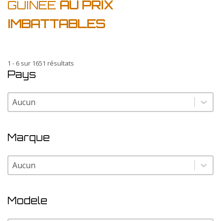
GUINEE
AU PRIX
IMBATTABLES
1 - 6 sur 1651 résultats
Pays
Pays
Pays
Marque
Marque
Marque
Modele