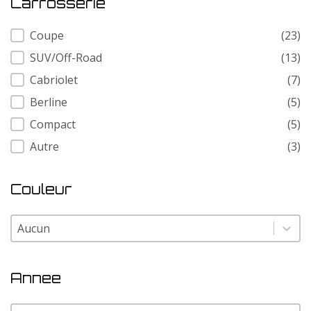
Carrosserie
Carrosserie
Coupe
(23)
SUV/Off-Road
(13)
Cabriolet
(7)
Berline
(5)
Compact
(5)
Autre
(3)
Couleur
Couleur
Couleur
Annee