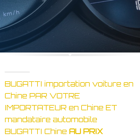
BUGATTI importation voiture en
Chine PAR VOTRE
IMPORTATEUR en Chine ET
mandataire automobile
BUGATTI Chine
AU PRIX