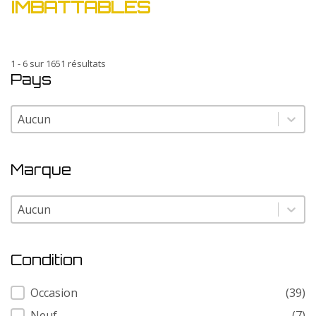
IMBATTABLES
1 - 6 sur 1651 résultats
Pays
Pays
Pays
Marque
Marque
Marque
Condition
Condition
Occasion
(39)
Neuf
(7)