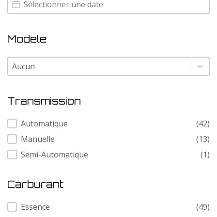
Annee
Annee
Modele
Modele
Modele
Transmission
Transmission
Automatique
(42)
Manuelle
(13)
Semi-Automatique
(1)
Carburant
Carburant
Essence
(49)