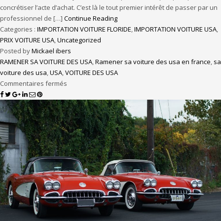
concrétiser l’acte d’achat. C’est là le tout premier intérêt de passer par un
professionnel de […]
Continue Reading
Categories :
IMPORTATION VOITURE FLORIDE
,
IMPORTATION VOITURE USA
,
PRIX VOITURE USA
,
Uncategorized
Posted by
Mickael ibers
RAMENER SA VOITURE DES USA
,
Ramener sa voiture des usa en france
,
sa
voiture des usa
,
USA
,
VOITURE DES USA
Commentaires fermés