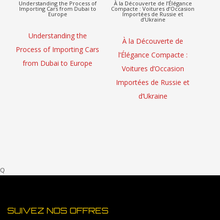
Understanding the Process of
À la Découverte de l’Élégance
À 
Importing Cars from Dubai to
Compacte : Voitures d’Occasion
Voit
Europe
Importées de Russie et
de
d’Ukraine
Understanding the
À la Découverte de
À la
Process of Importing Cars
l’Élégance Compacte :
:
from Dubai to Europe
Voitures d’Occasion
Imp
Importées de Russie et
G
d’Ukraine
Q
SUIVEZ NOS OFFRES