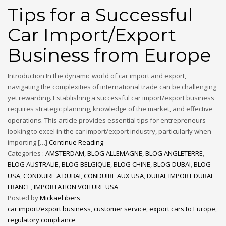
Tips for a Successful
Car Import/Export
Business from Europe
Introduction In the dynamic world of car import and export,
navigating the complexities of international trade can be challenging
yet rewarding. Establishing a successful car import/export business
requires strategic planning, knowledge of the market, and effective
operations. This article provides essential tips for entrepreneurs
looking to excel in the car import/export industry, particularly when
importing […]
Continue Reading
Categories :
AMSTERDAM
,
BLOG ALLEMAGNE
,
BLOG ANGLETERRE
,
BLOG AUSTRALIE
,
BLOG BELGIQUE
,
BLOG CHINE
,
BLOG DUBAI
,
BLOG
USA
,
CONDUIRE A DUBAI
,
CONDUIRE AUX USA
,
DUBAI
,
IMPORT DUBAI
FRANCE
,
IMPORTATION VOITURE USA
Posted by
Mickael ibers
car import/export business
,
customer service
,
export cars to Europe
,
regulatory compliance