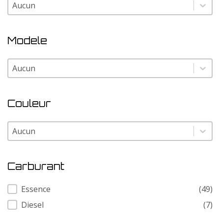
Marque
Marque
Modele
Modele
Modele
Couleur
Couleur
Couleur
Carburant
Carburant
Essence
(49)
Diesel
(7)