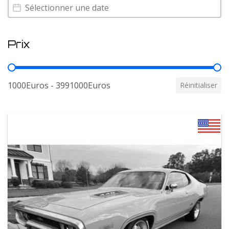
Annee
Annee
Prix
Prix
1000Euros - 3991000Euros
Réinitialiser