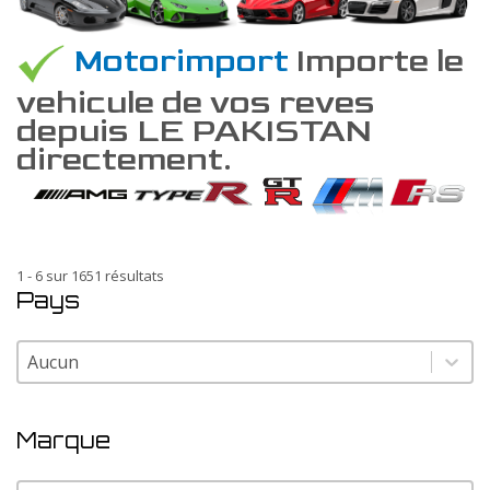
Motorimport
Importe le
vehicule de vos reves
depuis LE PAKISTAN
directement.
1 - 6 sur 1651 résultats
Pays
Pays
Pays
Marque