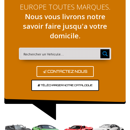
EUROPE TOUTES MARQUES.
Nous vous livrons notre
savoir faire jusqu'a votre
domicile.
CONTACTEZ NOUS
TÉLÉCHARGER NOTRE CATALOGUE