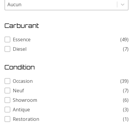
Modele
Modele
Carburant
Carburant
Essence
(49)
Diesel
(7)
Condition
Condition
Occasion
(39)
Neuf
(7)
Showroom
(6)
Antique
(3)
Restoration
(1)