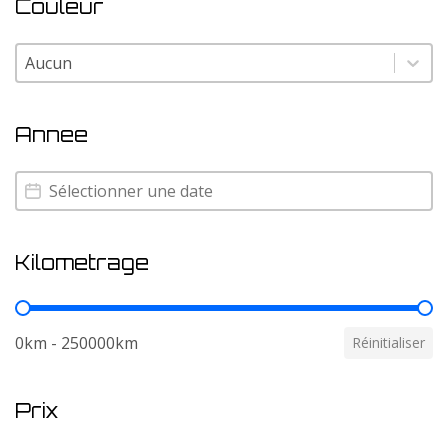
Couleur
Couleur
Couleur
Annee
Annee
Annee
Kilometrage
Kilometrage
0km - 250000km
Réinitialiser
Prix