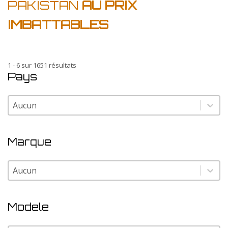
PAKISTAN
AU PRIX
IMBATTABLES
1 - 6 sur 1651 résultats
Pays
Pays
Pays
Marque
Marque
Marque
Modele