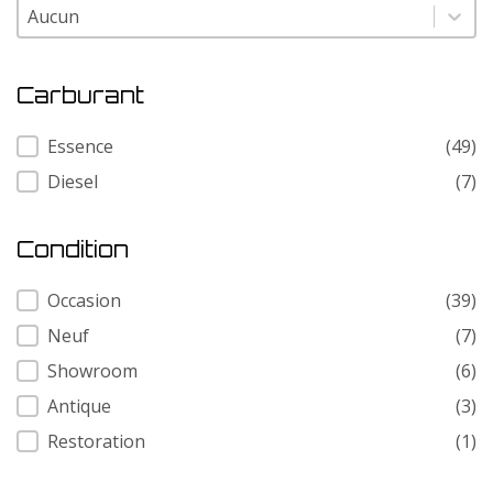
Modele
Modele
Carburant
Carburant
Essence
(49)
Diesel
(7)
Condition
Condition
Occasion
(39)
Neuf
(7)
Showroom
(6)
Antique
(3)
Restoration
(1)