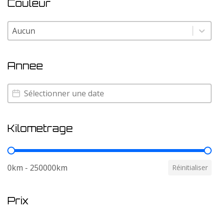
Couleur
Couleur
Couleur
Annee
Annee
Annee
Kilometrage
Kilometrage
0km - 250000km
Réinitialiser
Prix