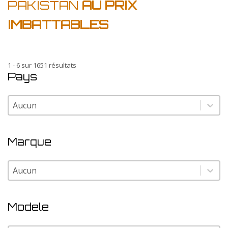
PAKISTAN
AU PRIX
IMBATTABLES
1 - 6 sur 1651 résultats
Pays
Pays
Pays
Marque
Marque
Marque
Modele