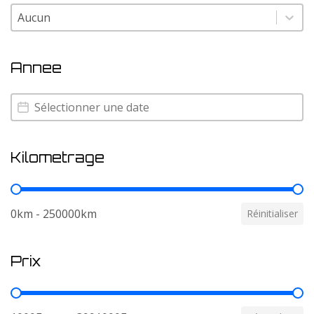
Couleur
Couleur
Annee
Annee
Annee
Kilometrage
Kilometrage
0km - 250000km
Réinitialiser
Prix
Prix