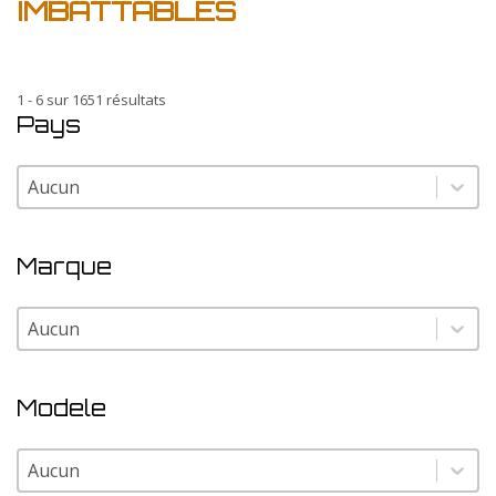
IMBATTABLES
1 - 6 sur 1651 résultats
Pays
Pays
Pays
Marque
Marque
Marque
Modele
Modele
Modele