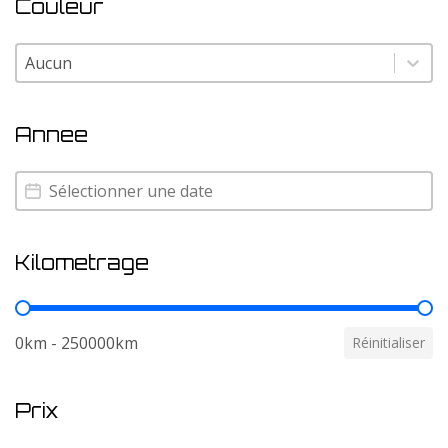
Couleur
Couleur
Couleur
Annee
Annee
Annee
Kilometrage
Kilometrage
0km - 250000km
Réinitialiser
Prix