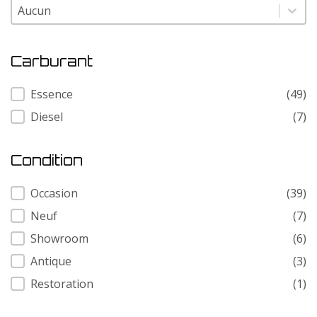
Modele
Modele
Carburant
Carburant
Essence
(49)
Diesel
(7)
Condition
Condition
Occasion
(39)
Neuf
(7)
Showroom
(6)
Antique
(3)
Restoration
(1)