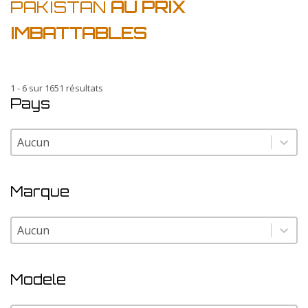
PAKISTAN
AU PRIX
IMBATTABLES
1 - 6 sur 1651 résultats
Pays
Pays
Pays
Marque
Marque
Marque
Modele