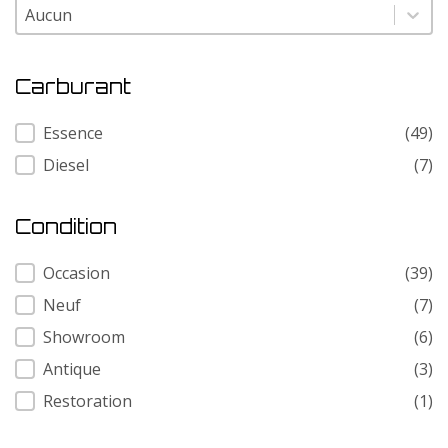
Modele
Modele
Carburant
Carburant
Essence
(49)
Diesel
(7)
Condition
Condition
Occasion
(39)
Neuf
(7)
Showroom
(6)
Antique
(3)
Restoration
(1)