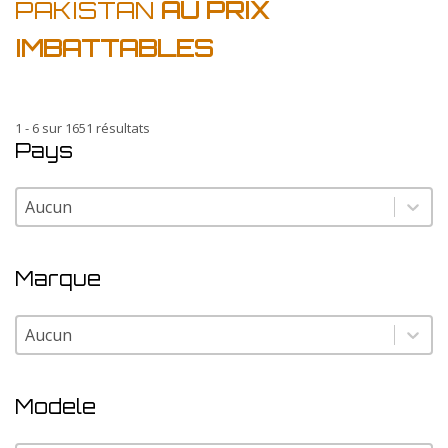
PAKISTAN
AU PRIX
IMBATTABLES
1 - 6 sur 1651 résultats
Pays
Pays
Pays
Marque
Marque
Marque
Modele