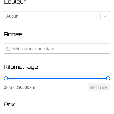
Couleur
Couleur
Couleur
Annee
Annee
Annee
Kilometrage
Kilometrage
0km - 250000km
Réinitialiser
Prix