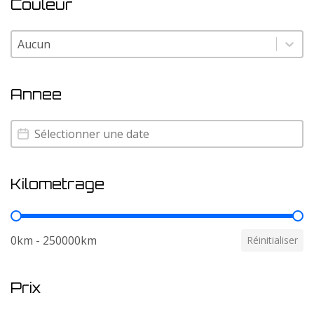
Couleur
Couleur
Couleur
Annee
Annee
Annee
Kilometrage
Kilometrage
0km - 250000km
Réinitialiser
Prix