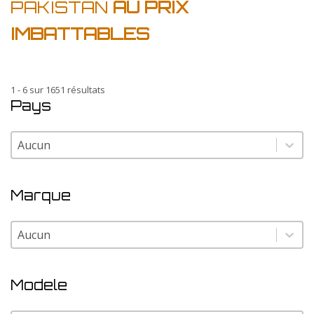
PAKISTAN
AU PRIX
IMBATTABLES
1 - 6 sur 1651 résultats
Pays
Pays
Pays
Marque
Marque
Marque
Modele