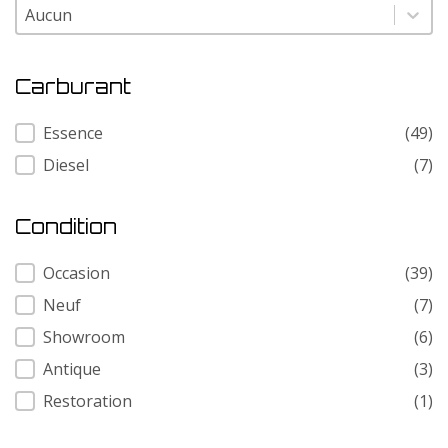
Modele
Modele
Carburant
Carburant
Essence
(49)
Diesel
(7)
Condition
Condition
Occasion
(39)
Neuf
(7)
Showroom
(6)
Antique
(3)
Restoration
(1)