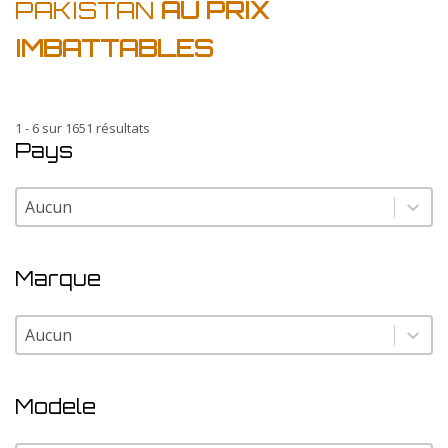
PAKISTAN
AU PRIX
IMBATTABLES
1 - 6 sur 1651 résultats
Pays
Pays
Pays
Marque
Marque
Marque
Modele