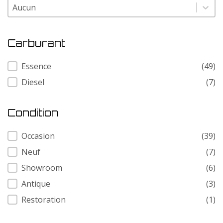
Modele
Modele
Carburant
Carburant
Essence
(49)
Diesel
(7)
Condition
Condition
Occasion
(39)
Neuf
(7)
Showroom
(6)
Antique
(3)
Restoration
(1)