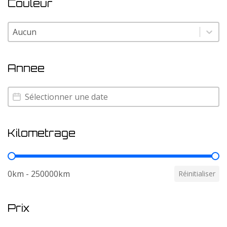
Couleur
Couleur
Couleur
Annee
Annee
Annee
Kilometrage
Kilometrage
0km - 250000km
Réinitialiser
Prix