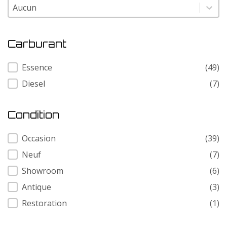
Modele
Modele
Carburant
Carburant
Essence
(49)
Diesel
(7)
Condition
Condition
Occasion
(39)
Neuf
(7)
Showroom
(6)
Antique
(3)
Restoration
(1)