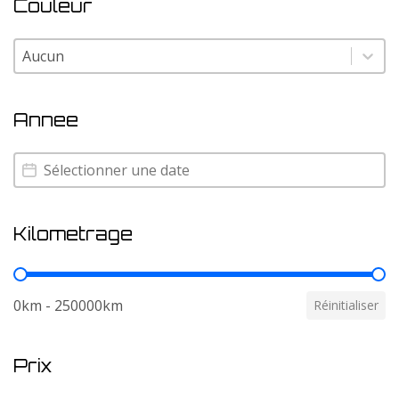
Couleur
Couleur
Couleur
Annee
Annee
Annee
Kilometrage
Kilometrage
0km - 250000km
Réinitialiser
Prix