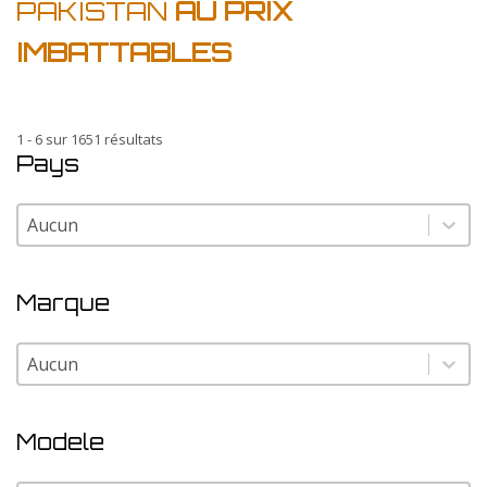
PAKISTAN
AU PRIX
IMBATTABLES
1 - 6 sur 1651 résultats
Pays
Pays
Pays
Marque
Marque
Marque
Modele