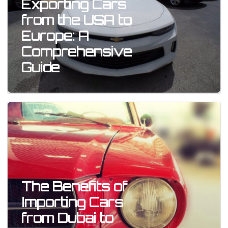
Exporting Cars
from the USA to
Europe: A
Comprehensive
Guide
The Benefits of
Importing Cars
from Dubai to