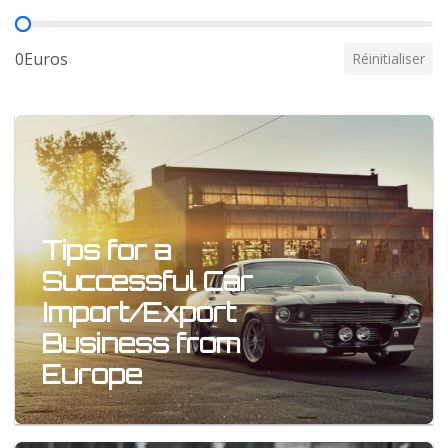
Prix
0Euros
Réinitialiser
Tips for a
Successful Car
Import/Export
Business from
Europe