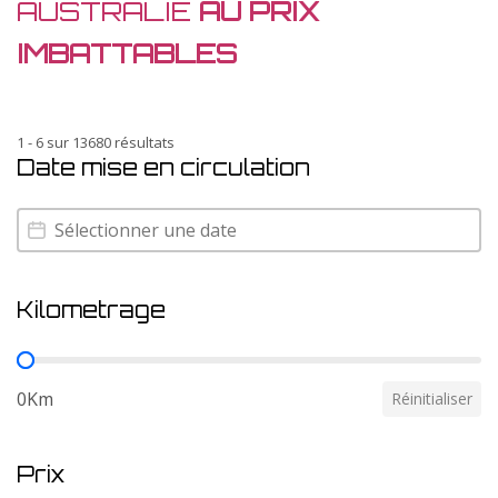
AUSTRALIE
AU PRIX
IMBATTABLES
1 - 6 sur 13680 résultats
Date mise en circulation
Date mise en circulation
Date mise en circulation
Kilometrage
Kilometrage
0Km
Réinitialiser
Prix