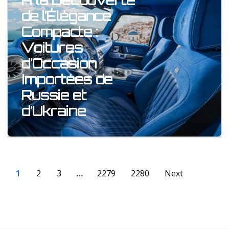
À la Découverte
de l’Élégance
Compacte :
Voitures
d’Occasion
Importées de
Russie et
d’Ukraine
1
2
3
…
2279
2280
Next