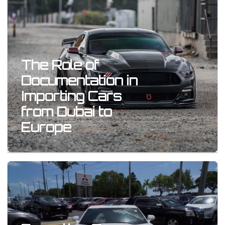
The Role of
Documentation in
Importing Cars
from Dubai to
Europe