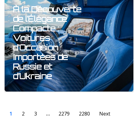
À la Découverte
de l’Élégance
Compacte :
Voitures
d’Occasion
Importées de
Russie et
d’Ukraine
1
2
3
…
2279
2280
Next