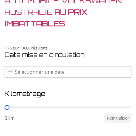
AUTOMOBILE VOLKSWAGEN
AUSTRALIE
AU PRIX
IMBATTABLES
1 - 6 sur 13680 résultats
Date mise en circulation
Date mise en circulation
Date mise en circulation
Kilometrage
Kilometrage
0Km
Réinitialiser