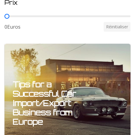
Prix
Prix
0Euros
Réinitialiser
Tips for a
Successful Car
Import/Export
Business from
Europe