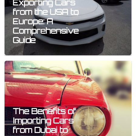
Exporting Cars
from the USA to
Europe: A
Comprehensive
Guide
The Benefits of
Importing Cars
from Dubai to