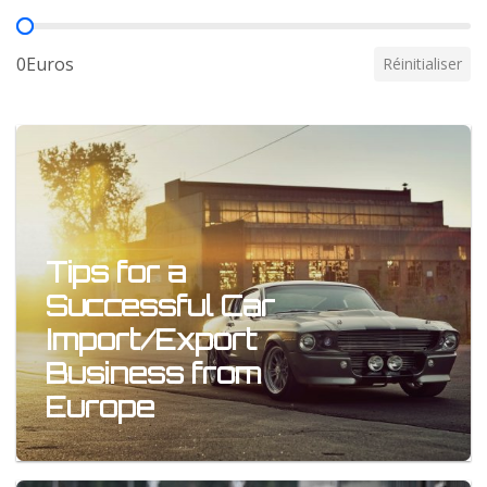
Prix
0Euros
Réinitialiser
Tips for a
Successful Car
Import/Export
Business from
Europe