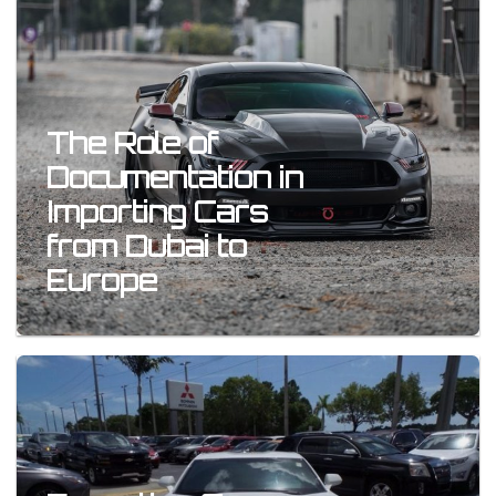
The Role of
Documentation in
Importing Cars
from Dubai to
Europe