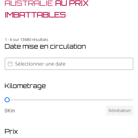
AUSTRALIE
AU PRIX
IMBATTABLES
1 - 6 sur 13680 résultats
Date mise en circulation
Date mise en circulation
Date mise en circulation
Kilometrage
Kilometrage
0Km
Réinitialiser
Prix