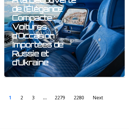
À la Découverte
de l’Élégance
Compacte :
Voitures
d’Occasion
Importées de
Russie et
d’Ukraine
1
2
3
…
2279
2280
Next