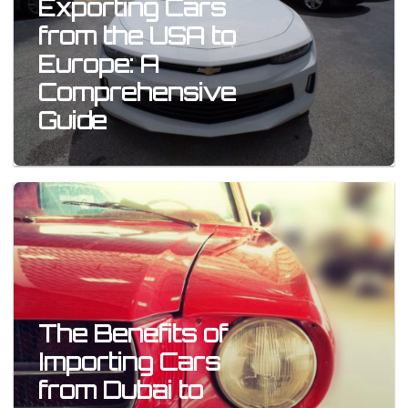
Exporting Cars
from the USA to
Europe: A
Comprehensive
Guide
The Benefits of
Importing Cars
from Dubai to