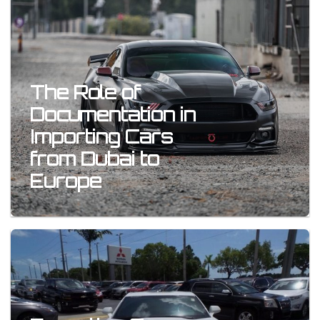
The Role of
Documentation in
Importing Cars
from Dubai to
Europe