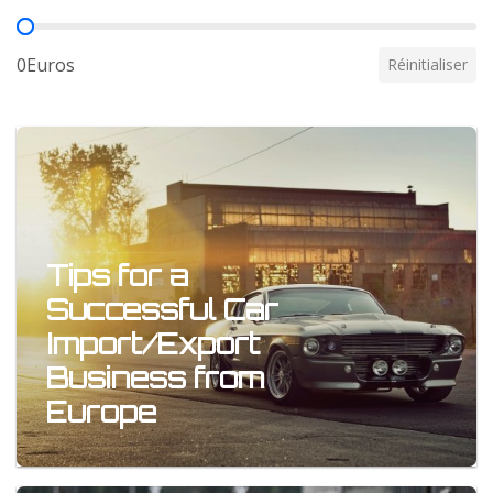
Prix
0Euros
Réinitialiser
Tips for a
Successful Car
Import/Export
Business from
Europe