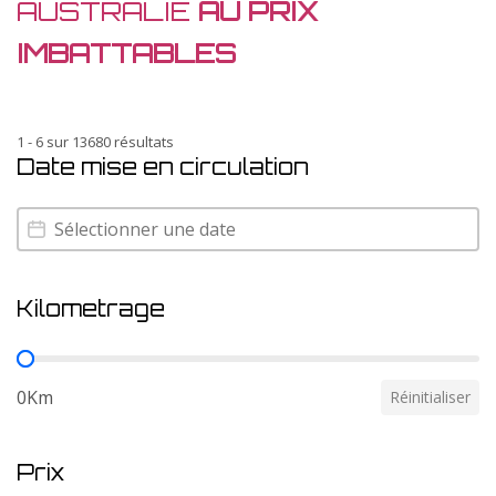
AUSTRALIE
AU PRIX
IMBATTABLES
1 - 6 sur 13680 résultats
Date mise en circulation
Date mise en circulation
Date mise en circulation
Kilometrage
Kilometrage
0Km
Réinitialiser
Prix