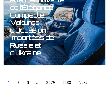
À la Découverte
de l’Élégance
Compacte :
Voitures
d’Occasion
Importées de
Russie et
d’Ukraine
1
2
3
…
2279
2280
Next