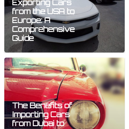
Exporting Cars
from the USA to
Europe: A
Comprehensive
Guide
The Benefits of
Importing Cars
from Dubai to