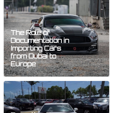
The Role of
Documentation in
Importing Cars
from Dubai to
Europe