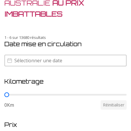
AUSTRALIE
AU PRIX
IMBATTABLES
1 - 6 sur 13680 résultats
Date mise en circulation
Date mise en circulation
Date mise en circulation
Kilometrage
Kilometrage
0Km
Réinitialiser
Prix