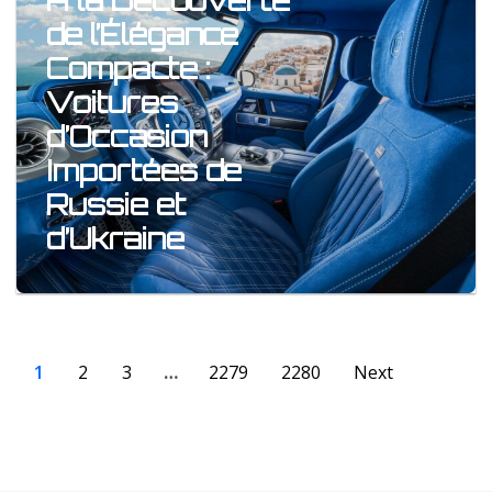
À la Découverte
de l’Élégance
Compacte :
Voitures
d’Occasion
Importées de
Russie et
d’Ukraine
1
2
3
…
2279
2280
Next