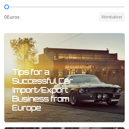
Prix
0Euros
Réinitialiser
Tips for a
Successful Car
Import/Export
Business from
Europe