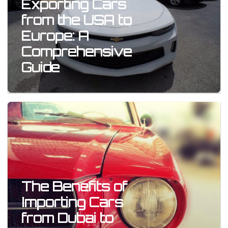
Exporting Cars
from the USA to
Europe: A
Comprehensive
Guide
The Benefits of
Importing Cars
from Dubai to