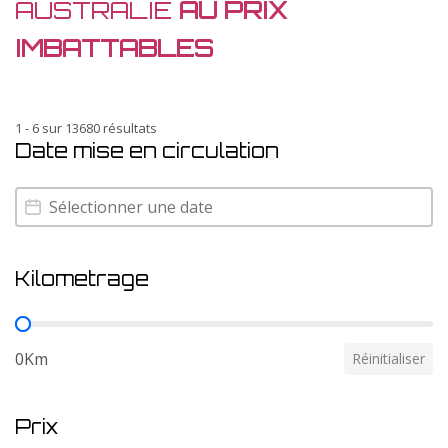
AUSTRALIE
AU PRIX
IMBATTABLES
1 - 6 sur 13680 résultats
Date mise en circulation
Date mise en circulation
Date mise en circulation
Kilometrage
Kilometrage
0Km
Réinitialiser
Prix