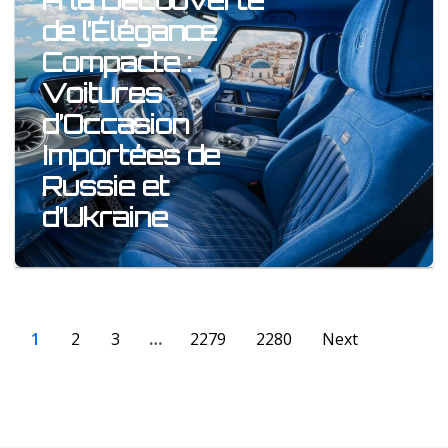
À la Découverte
de l’Élégance
Compacte :
Voitures
d’Occasion
Importées de
Russie et
d’Ukraine
1
2
3
…
2279
2280
Next