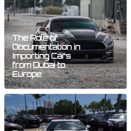
The Role of
Documentation in
Importing Cars
from Dubai to
Europe