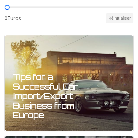
Prix
0Euros
Réinitialiser
Tips for a
Successful Car
Import/Export
Business from
Europe