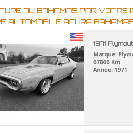
ITURE AU BAHAMAS PAR VOTRE 
RE AUTOMOBILE ACURA BAHAMA
1971 Plymou
Marque: Plym
67866 Km
Annee: 1971