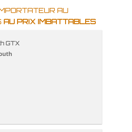
IMPORTATEUR AU
S
AU PRIX IMBATTABLES
th GTX
outh