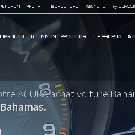
FORUM
CHAT
BROCHURE
MOTO
CLASSI
MARQUES
COMMENT PROCÉDER
A PROPOS
B
otre ACURA achat voiture Bah
 Bahamas.