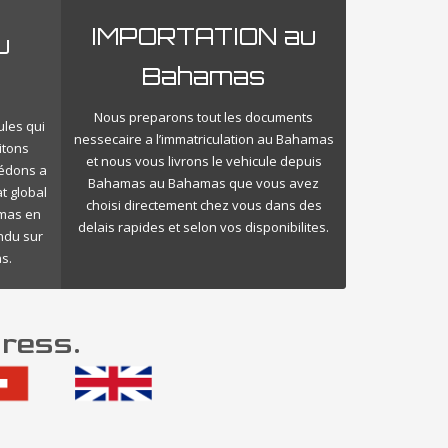
IMPORTATION au
u
Bahamas
Nous preparons tout les documents
ules qui
nessecaire a l’immatriculation au Bahamas
itons
et nous vous livrons le vehicule depuis
cédons a
Bahamas au Bahamas que vous avez
t global
choisi directement chez vous dans des
amas en
delais rapides et selon vos disponibilites.
endu sur
s.
ress.