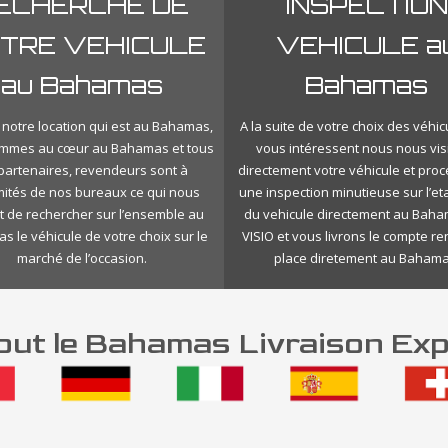
ECHERCHE DE
INSPECTION
TRE VEHICULE
VEHICULE a
au Bahamas
Bahamas
 notre location qui est au Bahamas,
A la suite de votre choix des véhic
mmes au cœur au Bahamas et tous
vous intéressent nous nous vis
 partenaires, revendeurs sont à
directement votre véhicule et pro
mités de nos bureaux ce qui nous
une inspection minutieuse sur l’eta
 de rechercher sur l’ensemble au
du vehicule directement au Bah
 le véhicule de votre choix sur le
VISIO et vous livrons le compte r
marché de l’occasion.
place diretement au Bahama
ut le Bahamas Livraison Exp