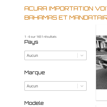
ACURA IMPORTATION VO
BAHAMAS ET MANDATAI
1 - 6 sur 1651 résultats
Pays
Pays
Pays
Marque
Marque
Marque
Modele