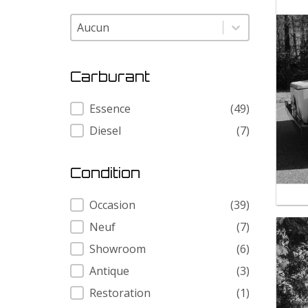
Modele
Modele
Carburant
Carburant
Essence
(49)
Diesel
(7)
Condition
Condition
Occasion
(39)
Neuf
(7)
Showroom
(6)
Antique
(3)
Restoration
(1)