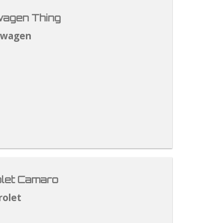
agen Thing
swagen
let Camaro
rolet