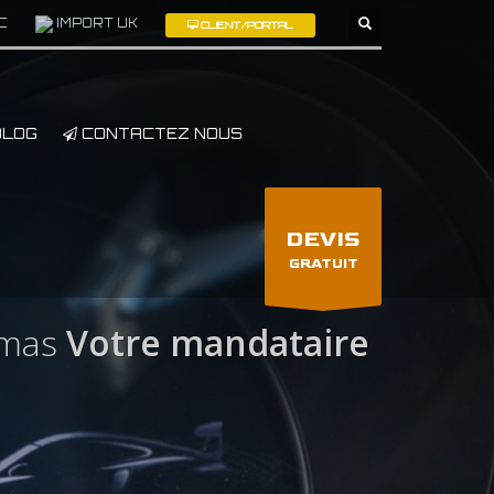
C
IMPORT UK
CLIENT/PORTAL
×
LOG
CONTACTEZ NOUS
DEVIS
GRATUIT
amas
Votre mandataire