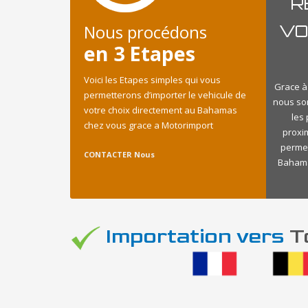
R
Nous procédons
VO
en 3 Etapes
Voici les Etapes simples qui vous
Grace à
permetterons d’importer le vehicule de
nous so
votre choix directement au Bahamas
les
chez vous grace a Motorimport
proxi
permet
CONTACTER Nous
Bahamas
Importation vers
To