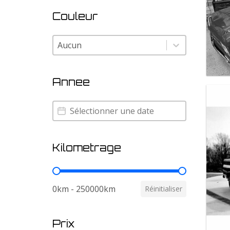
Couleur
Couleur
Couleur
Annee
Annee
Annee
Kilometrage
Kilometrage
0km - 250000km
Réinitialiser
Prix