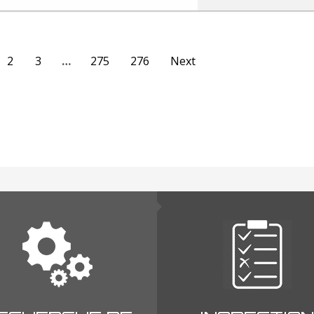
2
3
…
275
276
Next