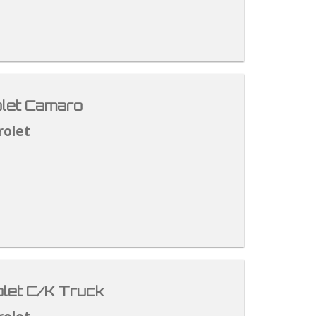
let Camaro
rolet
let C/K Truck