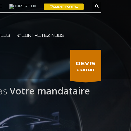
C
IMPORT UK
CLIENT/PORTAL
×
LOG
CONTACTEZ NOUS
DEVIS
GRATUIT
as
Votre mandataire