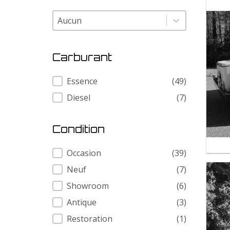
Modele
Modele
Carburant
Carburant
Essence
(49)
Diesel
(7)
Condition
Condition
Occasion
(39)
Neuf
(7)
Showroom
(6)
Antique
(3)
Restoration
(1)