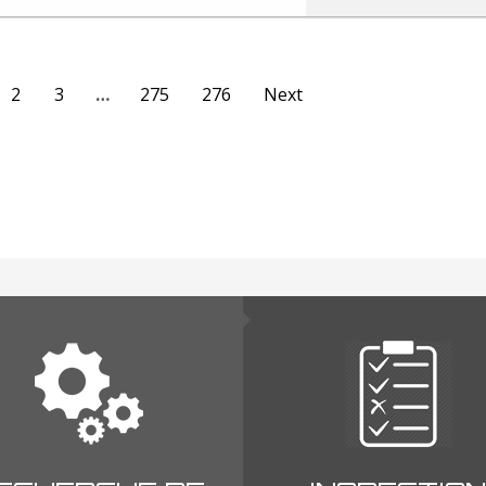
2
3
…
275
276
Next