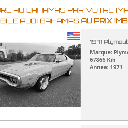
TURE AU BAHAMAS PAR VOTRE I
BILE AUDI BAHAMAS
AU PRIX I
1971 Plymou
Marque: Plym
67866 Km
Annee: 1971