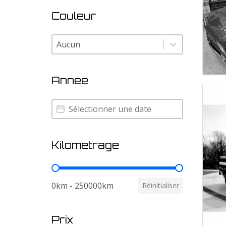
Couleur
Couleur
Couleur
Annee
Annee
Annee
Kilometrage
Kilometrage
0km - 250000km
Réinitialiser
Prix