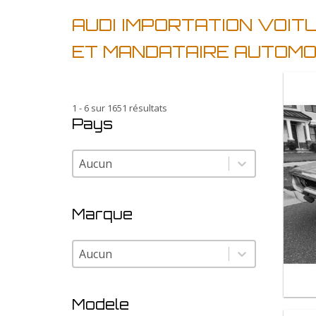
AUDI IMPORTATION VOI
ET MANDATAIRE AUTOMO
1 - 6 sur 1651 résultats
Pays
Pays
Pays
Marque
Marque
Marque
Modele