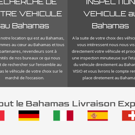
ECHERCHE DE
INSPECTION
TRE VEHICULE
VEHICULE a
au Bahamas
Bahamas
 notre location qui est au Bahamas,
A la suite de votre choix des véhic
mmes au cœur au Bahamas et tous
vous intéressent nous nous vis
 partenaires, revendeurs sont à
directement votre véhicule et pro
mités de nos bureaux ce qui nous
une inspection minutieuse sur l’eta
 de rechercher sur l’ensemble au
du vehicule directement au Bah
 le véhicule de votre choix sur le
VISIO et vous livrons le compte r
marché de l’occasion.
place diretement au Bahama
ut le Bahamas Livraison Exp