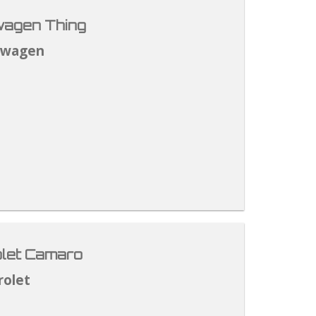
agen Thing
swagen
let Camaro
rolet