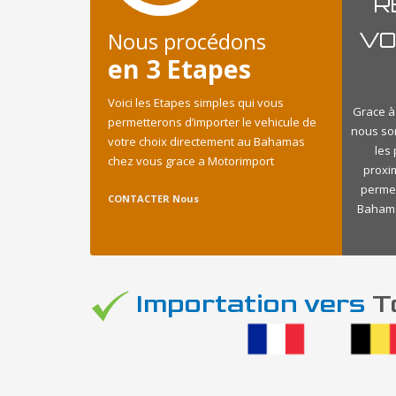
R
Nous procédons
VO
en 3 Etapes
Voici les Etapes simples qui vous
Grace à
permetterons d’importer le vehicule de
nous so
votre choix directement au Bahamas
les
chez vous grace a Motorimport
proxi
permet
CONTACTER Nous
Bahamas
Importation vers
To