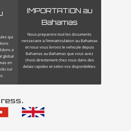
IMPORTATION au
u
Bahamas
Nous preparons tout les documents
ules qui
nessecaire a l’immatriculation au Bahamas
itons
et nous vous livrons le vehicule depuis
cédons a
Bahamas au Bahamas que vous avez
t global
choisi directement chez vous dans des
amas en
delais rapides et selon vos disponibilites.
endu sur
s.
ress.