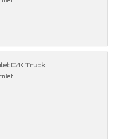
rolet
let C/K Truck
rolet