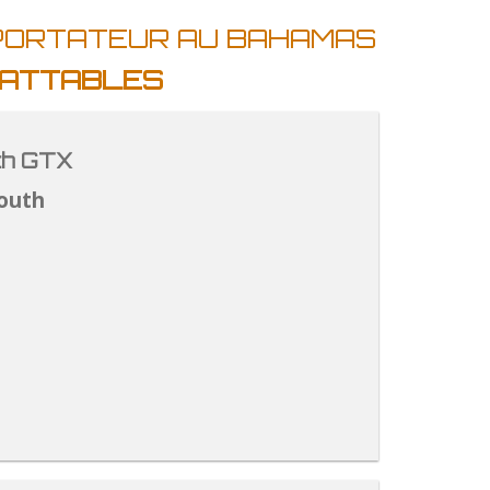
MPORTATEUR AU BAHAMAS
MBATTABLES
th GTX
outh