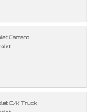
let Camaro
rolet
let C/K Truck