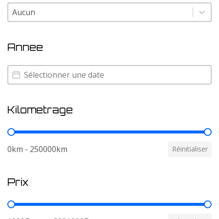
Couleur
Couleur
Annee
Annee
Annee
Kilometrage
Kilometrage
0km - 250000km
Réinitialiser
Prix
Prix