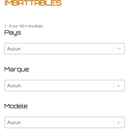
IMBATTABLES
1 - 6 sur 1651 résultats
Pays
Pays
Pays
Marque
Marque
Marque
Modele
Modele
Modele