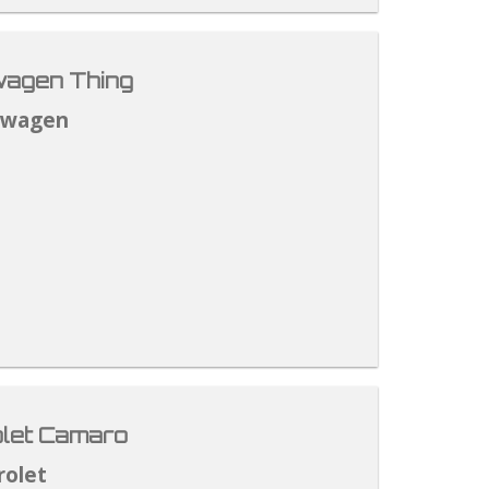
agen Thing
swagen
let Camaro
rolet