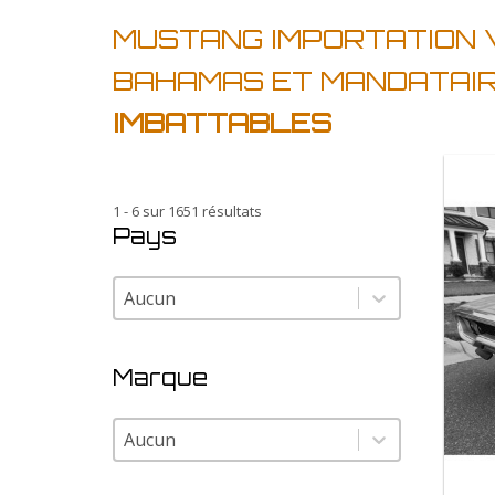
MUSTANG IMPORTATION 
BAHAMAS ET MANDATAI
IMBATTABLES
1 - 6 sur 1651 résultats
Pays
Pays
Pays
Marque
Marque
Marque