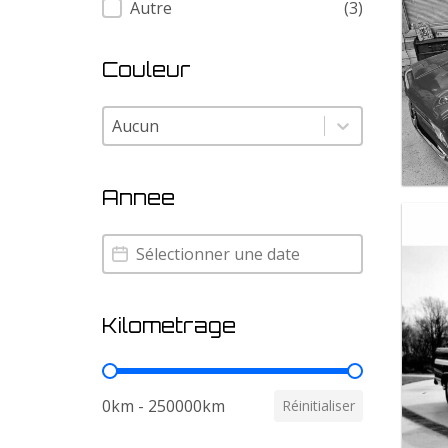
Autre
(3)
Couleur
Couleur
Couleur
Annee
Annee
Annee
Kilometrage
Kilometrage
0km - 250000km
Réinitialiser