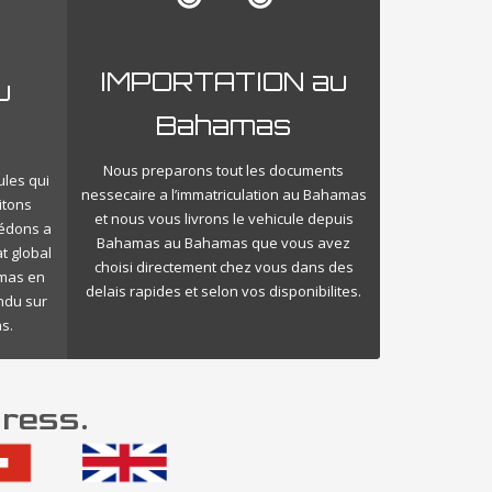
IMPORTATION au
u
Bahamas
Nous preparons tout les documents
ules qui
nessecaire a l’immatriculation au Bahamas
itons
et nous vous livrons le vehicule depuis
cédons a
Bahamas au Bahamas que vous avez
t global
choisi directement chez vous dans des
amas en
delais rapides et selon vos disponibilites.
endu sur
s.
ress.