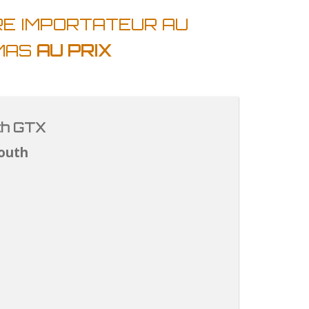
RE IMPORTATEUR AU
AMAS
AU PRIX
th GTX
outh