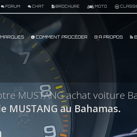
FORUM
CHAT
BROCHURE
MOTO
CLASSI
MARQUES
COMMENT PROCÉDER
A PROPOS
B
otre MUSTANG achat voiture 
le MUSTANG au Bahamas.