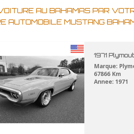
VOITURE AU BAHAMAS PAR VOT
RE AUTOMOBILE MUSTANG BAH
1971 Plymou
Marque: Plym
67866 Km
Annee: 1971