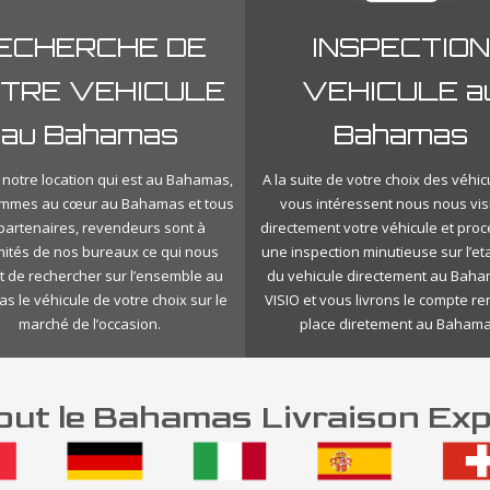
ECHERCHE DE
INSPECTION
TRE VEHICULE
VEHICULE a
au Bahamas
Bahamas
 notre location qui est au Bahamas,
A la suite de votre choix des véhic
mmes au cœur au Bahamas et tous
vous intéressent nous nous vis
 partenaires, revendeurs sont à
directement votre véhicule et pro
mités de nos bureaux ce qui nous
une inspection minutieuse sur l’eta
 de rechercher sur l’ensemble au
du vehicule directement au Bah
 le véhicule de votre choix sur le
VISIO et vous livrons le compte r
marché de l’occasion.
place diretement au Bahama
ut le Bahamas Livraison Exp