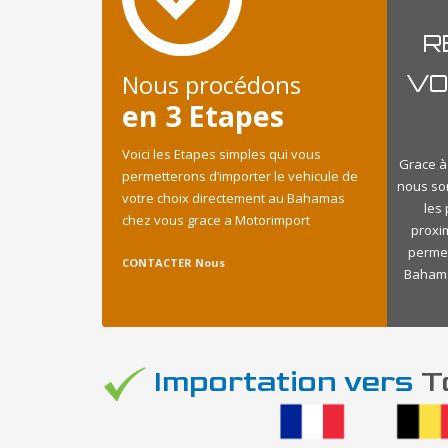
R
Nous procédons
VO
en 3 Etapes
Voici les Etapes simples qui vous
Grace à
permetterons d’importer le vehicule de
nous so
votre choix directement au Bahamas
les
chez vous grace a Motorimport
proxi
permet
CONTACTER Nous
Bahamas
Importation vers
To