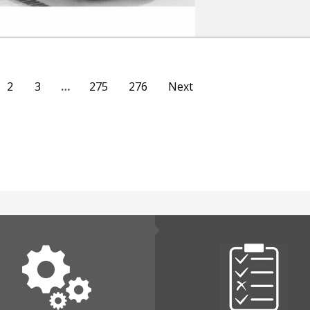
2
3
…
275
276
Next