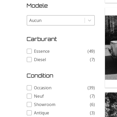
Modele
Modele
Modele
Carburant
Carburant
Essence
(49)
Diesel
(7)
Condition
Condition
Occasion
(39)
Neuf
(7)
Showroom
(6)
Antique
(3)