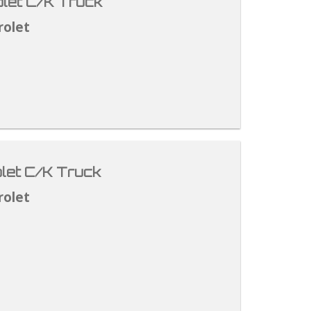
let C/K Truck
rolet
let C/K Truck
rolet