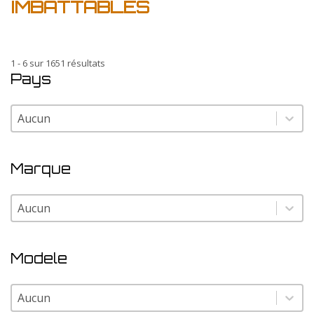
IMBATTABLES
1 - 6 sur 1651 résultats
Pays
Pays
Pays
Marque
Marque
Marque
Modele
Modele
Modele