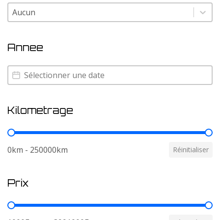
Couleur
Couleur
Annee
Annee
Annee
Kilometrage
Kilometrage
0km - 250000km
Réinitialiser
Prix
Prix