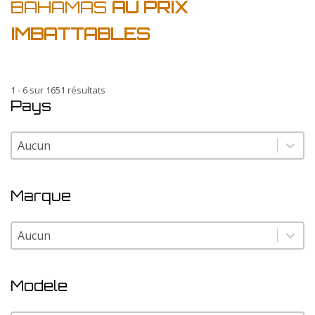
BAHAMAS
AU PRIX
IMBATTABLES
1 - 6 sur 1651 résultats
Pays
Pays
Pays
Marque
Marque
Marque
Modele