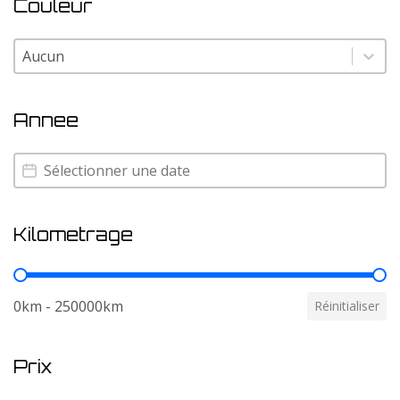
Couleur
Couleur
Couleur
Annee
Annee
Annee
Kilometrage
Kilometrage
0km - 250000km
Réinitialiser
Prix