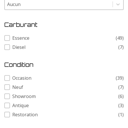
Modele
Modele
Carburant
Carburant
Essence
(49)
Diesel
(7)
Condition
Condition
Occasion
(39)
Neuf
(7)
Showroom
(6)
Antique
(3)
Restoration
(1)