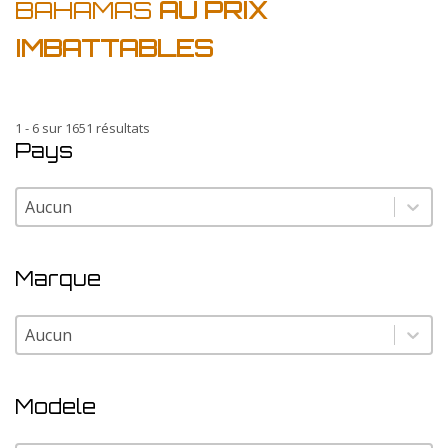
BAHAMAS
AU PRIX
IMBATTABLES
1 - 6 sur 1651 résultats
Pays
Pays
Pays
Marque
Marque
Marque
Modele