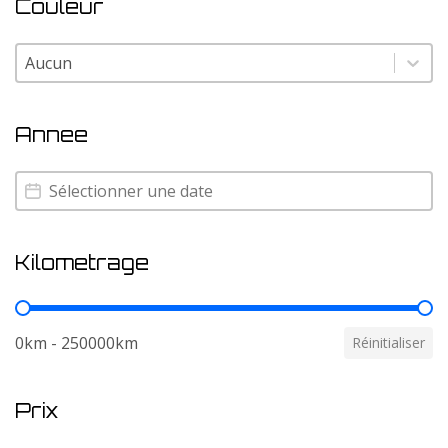
Couleur
Couleur
Couleur
Annee
Annee
Annee
Kilometrage
Kilometrage
0km - 250000km
Réinitialiser
Prix