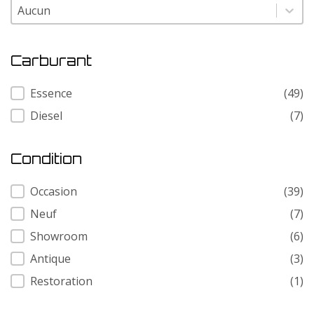
Modele
Modele
Carburant
Carburant
Essence
(49)
Diesel
(7)
Condition
Condition
Occasion
(39)
Neuf
(7)
Showroom
(6)
Antique
(3)
Restoration
(1)